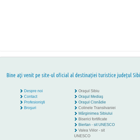
Bine aţi venit pe site-ul oficial al destinației turistice județul Sib
Despre noi
Oraşul Sibiu
Contact
Oraşul Mediaş
Profesionişti
Oraşul Cisnădie
Broşuri
Colinele Transilvaniei
Mărginimea Sibiului
Biserici fortificate
Biertan - sit UNESCO
Valea Viilor - sit
UNESCO