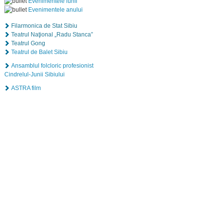
Evenimentele lunii
Evenimentele anului
Filarmonica de Stat Sibiu
Teatrul Naţional „Radu Stanca”
Teatrul Gong
Teatrul de Balet Sibiu
Ansamblul folcloric profesionist
Cindrelul-Junii Sibiului
ASTRA film