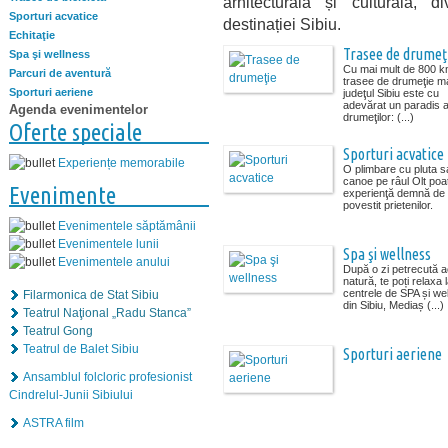
arhitecturală și culturală, di
Sporturi acvatice
destinației Sibiu.
Echitaţie
Trasee de drumeţ
Spa şi wellness
Cu mai mult de 800 k
Parcuri de aventură
trasee de drumeţie m
Sporturi aeriene
judeţul Sibiu este cu
adevărat un paradis a
Agenda evenimentelor
drumeţilor: (...)
Oferte speciale
Sporturi acvatice
Experiențe memorabile
O plimbare cu pluta s
canoe pe râul Olt poat
Evenimente
experienţă demnă de
povestit prietenilor.
Evenimentele săptămânii
Evenimentele lunii
Spa şi wellness
Evenimentele anului
După o zi petrecută ac
natură, te poți relaxa 
centrele de SPA și we
Filarmonica de Stat Sibiu
din Sibiu, Mediaș (...)
Teatrul Naţional „Radu Stanca”
Teatrul Gong
Teatrul de Balet Sibiu
Sporturi aeriene
Ansamblul folcloric profesionist
Cindrelul-Junii Sibiului
ASTRA film