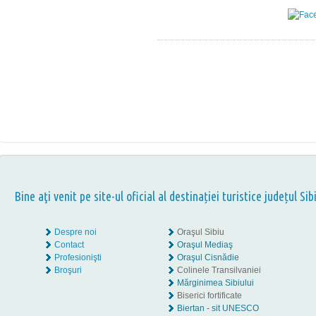
Bine aţi venit pe site-ul oficial al destinației turistice județul Sib
Despre noi
Oraşul Sibiu
Contact
Oraşul Mediaş
Profesionişti
Oraşul Cisnădie
Broşuri
Colinele Transilvaniei
Mărginimea Sibiului
Biserici fortificate
Biertan - sit UNESCO