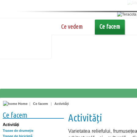
Ce vedem
Ce facem
Home
|
Ce facem
|
Activități
Ce facem
Activități
Activități
Varietatea reliefului, frumusețe
Trasee de drumeţie
Trasee de bicicletă