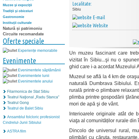
Localitate:
Muzee şi expoziţii
Sibiu
Tradiţii şi obiceiuri
E-mail
Gastronomie
Instituţii culturale
Website
Natură și patrimoniu
Circuite recomandate
Oferte speciale
Experiențe memorabile
Un muzeu fascinant care trebui
Evenimente
vizitat în Sibiu...şi nu o spun
ghid care i-a acordat Muzeului 
Evenimentele săptămânii
Muzeul se află la 4 km de oraş
Evenimentele lunii
Evenimentele anului
naturală Dumbrava Sibiului. Est
rurală printr-o plimbare relaxant
Filarmonica de Stat Sibiu
plimba printre gospodării ţărăneş
Teatrul Naţional „Radu Stanca”
Teatrul Gong
mori de apă şi de vânt.
Teatrul de Balet Sibiu
Interioarele originale atât de b
Ansamblul folcloric profesionist
viaţa al comunităților rurale din 
Cindrelul-Junii Sibiului
Dincolo de universul rural, mu
ASTRA film
plimbări cu căruţa, restaurante