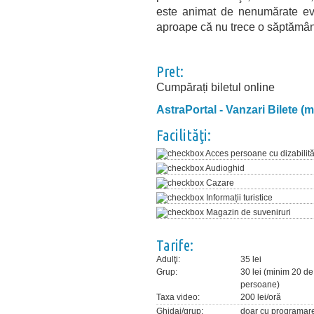
este animat de nenumărate eve
aproape că nu trece o săptămână
Pret:
Cumpărați biletul online
AstraPortal - Vanzari Bilete (
Facilităţi:
Acces persoane cu dizabilită
Audioghid
Cazare
Informații turistice
Magazin de suveniruri
Tarife:
Adulţi:
35 lei
Grup:
30 lei (minim 20 de
persoane)
Taxa video:
200 lei/oră
Ghidaj/grup:
doar cu programar