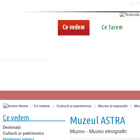
Ce vedem
Ce facem
Home
|
Ce vedem
|
Cultură și patrimoniu
|
Muzee şi expoziţii
|
Mu
Ce vedem
Muzeul ASTRA
Destinații
Muzeu
-
Muzeu etnografic
Cultură și patrimoniu
Patrimoniu religios