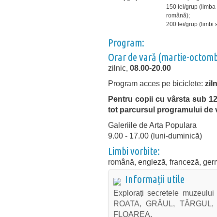
150 lei/grup (limba
română);
200 lei/grup (limbi 
Program:
Orar de vară (martie-octomb
zilnic,
08.00-20.00
Program acces pe biciclete:
zil
Pentru copii cu vârsta sub 12 
tot parcursul programului de v
Galeriile de Arta Populara
9.00 - 17.00 (luni-duminică)
Limbi vorbite:
română, engleză, franceză, ge
Informații utile
Explorați secretele muzeului
ROATA, GRÂUL, TÂRGUL,
FLOAREA.