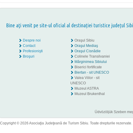
Bine aţi venit pe site-ul oficial al destinației turistice județul Sib
Despre noi
Oraşul Sibiu
Contact
Oraşul Mediaş
Profesionişti
Oraşul Cisnădie
Broşuri
Colinele Transilvaniei
Mărginimea Sibiului
Biserici fortificate
Biertan - sit UNESCO
Valea Viilor - sit
UNESCO
Muzeul ASTRA
Muzeul Brukenthal
Üdvözöljük Szeben megye
Copyright © 2026 Asociaţia Judeţeană de Turism Sibiu. Toate drepturile rezervate.