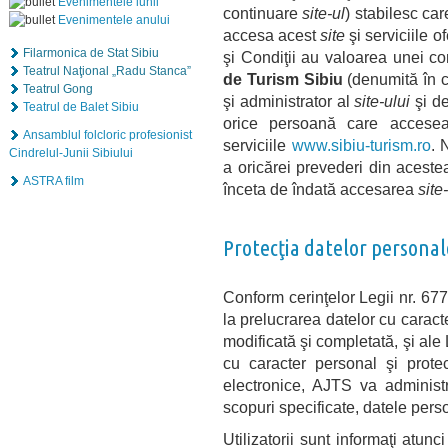
Evenimentele lunii
continuare
site-ul
) stabilesc ca
Evenimentele anului
accesa acest
site
şi serviciile o
Filarmonica de Stat Sibiu
şi Condiţii au valoarea unei co
Teatrul Naţional „Radu Stanca”
de Turism Sibiu
(denumită în c
Teatrul Gong
şi administrator al
site-ului
şi de
Teatrul de Balet Sibiu
orice persoană care acces
Ansamblul folcloric profesionist
serviciile
www.sibiu-turism.ro
. 
Cindrelul-Junii Sibiului
a oricărei prevederi din aceste
ASTRA film
înceta de îndată accesarea
site
Protecţia datelor personal
Conform cerinţelor Legii nr. 677
la prelucrarea datelor cu caracte
modificată şi completată, şi ale
cu caracter personal şi protecţ
electronice, AJTS va administr
scopuri specificate, datele perso
Utilizatorii sunt informaţi atun