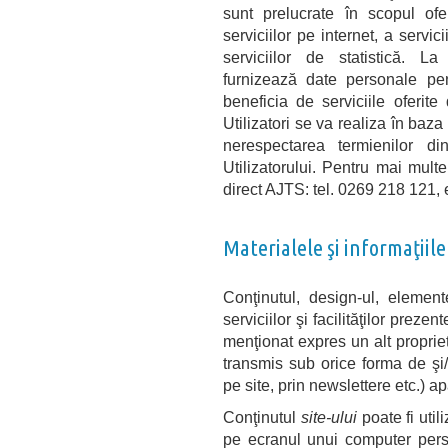
sunt prelucrate în scopul ofe
serviciilor pe internet, a servic
serviciilor de statistică. La 
furnizează date personale pen
beneficia de serviciile oferi
Utilizatori se va realiza în baza
nerespectarea termienilor di
Utilizatorului. Pentru mai multe
direct AJTS: tel. 0269 218 121, 
Materialele şi informaţiile
Conţinutul, design-ul, element
serviciilor şi facilităţilor preze
menţionat expres un alt proprieta
transmis sub orice forma de şi/s
pe site, prin newslettere etc.) a
Conţinutul
site-ului
poate fi util
pe ecranul unui computer perso