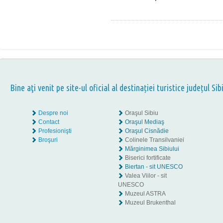
Bine aţi venit pe site-ul oficial al destinației turistice județul Sib
Despre noi
Oraşul Sibiu
Contact
Oraşul Mediaş
Profesionişti
Oraşul Cisnădie
Broşuri
Colinele Transilvaniei
Mărginimea Sibiului
Biserici fortificate
Biertan - sit UNESCO
Valea Viilor - sit
UNESCO
Muzeul ASTRA
Muzeul Brukenthal