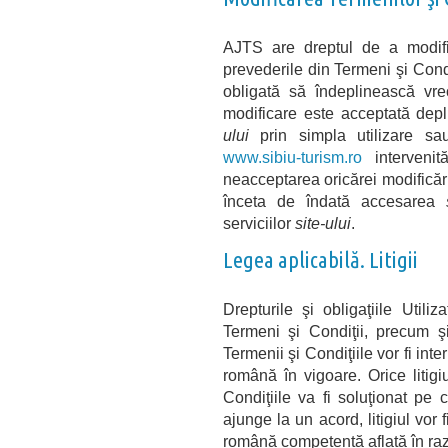
AJTS are dreptul de a modifi
prevederile din Termeni şi Condiţ
obligată să îndeplinească vreo
modificare este acceptată depli
ului
prin simpla utilizare sau
www.sibiu-turism.ro
intervenit
neacceptarea oricărei modificări
înceta de îndată accesarea
serviciilor
site-ului
.
Legea aplicabilă. Litigii
Drepturile şi obligaţiile Utiliz
Termeni şi Condiţii, precum şi
Termenii şi Condiţiile vor fi int
română în vigoare. Orice litig
Condiţiile va fi soluţionat pe 
ajunge la un acord, litigiul vor
română competentă aflată în raza