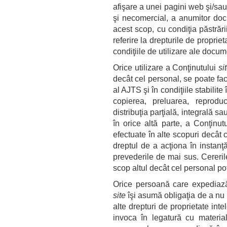
afişare a unei pagini web şi/sa
şi necomercial, a anumitor doc
acest scop, cu condiţia păstrări
referire la drepturile de propriet
condiţiile de utilizare ale docum
Orice utilizare a Conţinutului
si
decât cel personal, se poate fac
al AJTS şi în condiţiile stabilit
copierea, preluarea, reproduc
distribuţia parţială, integrală s
în orice altă parte, a Conţinut
efectuate în alte scopuri decât 
dreptul de a acţiona în instanţ
prevederile de mai sus. Cereril
scop altul decât cel personal pot
Orice persoană care expediază 
site
îşi asumă obligaţia de a nu 
alte drepturi de proprietate int
invoca în legatură cu material