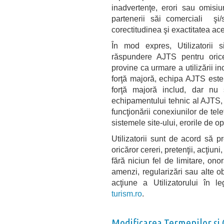
inadvertenţe, erori sau omisiun
partenerii săi comerciali şi/
corectitudinea şi exactitatea ace
În mod expres, Utilizatorii
răspundere AJTS pentru orice 
provine ca urmare a utilizării 
forţă majoră, echipa AJTS este
forţă majoră includ, dar nu 
echipamentului tehnic al AJTS, l
funcţionării conexiunilor de tele
sistemele site-ului, erorile de op
Utilizatorii sunt de acord să 
oricăror cereri, pretenţii, acţiun
fără niciun fel de limitare, onora
amenzi, regularizări sau alte ob
acţiune a Utilizatorului în le
turism.ro
.
Modificarea Termenilor şi 