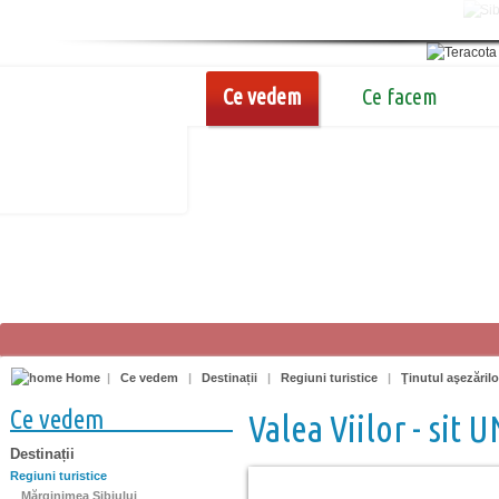
Ce vedem
Ce facem
Home
|
Ce vedem
|
Destinații
|
Regiuni turistice
|
Ţinutul aşezărilo
Ce vedem
Valea Viilor - sit
Destinații
Regiuni turistice
Mărginimea Sibiului