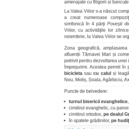
amenajate cu filigorii și bancuțe,
La Valea Viilor s-a născut com
a creat numeroase compoziţi
simfonică în 4 părţi
Poveşti di
Viilor, cu activităţile lor zilnic
noiembrie, la Valea Viilor se o
Zona geografică, amplasarea s
afluenții Târnavei Mari și com
potrivit pentru dezvoltarea unei 
împrejurimi. Acestea permit în 
bicicleta
sau
cu calul
și leagă
Nou, Motiș, Șoala, Agârbiciu, A
Puncte de belvedere:
turnul bisericii evanghelice
cimitirul evanghelic, cu pano
cimitirul ortodox,
pe dealul G
în spatele grădinilor,
pe hudi