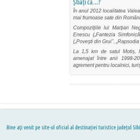
Știați că…?
În anul 2012 localitatea Valea 
mai frumoase sate din România
Compoziţiile lui Marţian Ne
Enescu (
„
Fantezia Simfonic
(
„
Poveşti din Grui",
„
Rapsodia 
La 1,5 km de satul Motiș, l
amenajat între anii 1998-
agrement pentru localnici, turiș
Bine aţi venit pe site-ul oficial al destinației turistice județul Sib