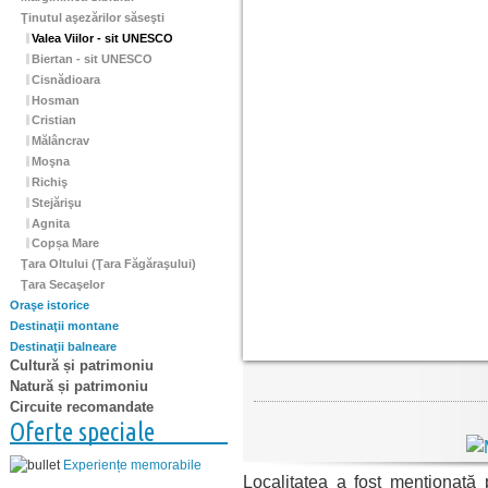
Ţinutul aşezărilor săseşti
Valea Viilor - sit UNESCO
Biertan - sit UNESCO
Cisnădioara
Hosman
Cristian
Mălâncrav
Moşna
Richiş
Stejărişu
Agnita
Copșa Mare
Ţara Oltului (Ţara Făgăraşului)
Ţara Secaşelor
Oraşe istorice
Destinaţii montane
Destinaţii balneare
Cultură și patrimoniu
Natură și patrimoniu
Circuite recomandate
Oferte speciale
Experiențe memorabile
Localitatea a fost menţionată 