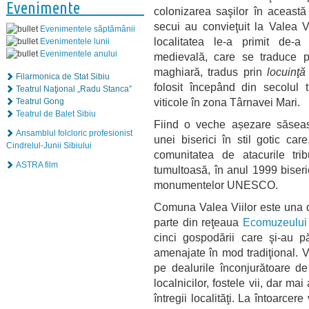
Evenimente
colonizarea saşilor în această
secui au convieţuit la Valea 
Evenimentele săptămânii
localitatea le-a primit de-a
Evenimentele lunii
Evenimentele anului
medievală, care se traduce p
maghiară, tradus prin
locuinţă
Filarmonica de Stat Sibiu
folosit începând din secolul t
Teatrul Naţional „Radu Stanca”
viticole în zona Târnavei Mari.
Teatrul Gong
Teatrul de Balet Sibiu
Fiind o veche așezare săseasc
Ansamblul folcloric profesionist
unei biserici în stil gotic care
Cindrelul-Junii Sibiului
comunitatea de atacurile tri
ASTRA film
tumultoasă, în anul 1999 biserica
monumentelor UNESCO.
Comuna Valea Viilor este una din
parte din reţeaua
Ecomuzeului
cinci gospodării care şi-au pă
amenajate în mod tradiţional. 
pe dealurile înconjurătoare de
localnicilor, fostele vii, dar 
întregii localităţi. La întoarcere