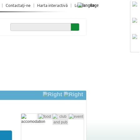
Ro
|
Contactaţi-ne
|
Harta interactivă
|
Login