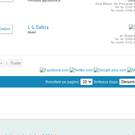
Pensiune agroturistică
Gura
Gura Râului, Str. Principala 
Tel. fix: 0745
Tel. mobil: 0740
L. G. Dafora
Motel
str. Brateiul
Tel. fix: 0269
Tel. mobil: 0741
>
|
Toate
Rezultate pe pagina:
Sorteaza dupa: