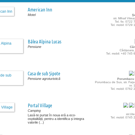
American Inn
Motel
Ş
str. Mihail Vitea
Tel. fix: 0722
Tel. mobil: 0729
Bâlea Alpina Lucas
Pensiune
Câr
Cârțișoara,
Tel. mobil: +40 745
Casa de sub Șipote
Pensiune agroturistică
Porumbacu 
Porumbacu de Sus, str. Fața
nr.
Tel. mobil: 0762
Portal Village
Camping
str.Ute
Lasă-te purtat în noua eră a eco-
Tel. mobil: 0745
ospitalității, pentru a identifica și integra
valorile (...)