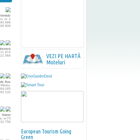
elimbăr
zu, nr. 2
 793 669
 106 909
țișoara
 nr. 673
VEZI PE HARTĂ
 621 564
Moteluri
de Sus
 Râului,
 164-165
 262 132
Sibiel
a, nr.73
 222 759
European Tourism Going
Green