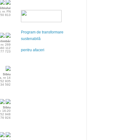
ibiului
r, nr. FN
 850 813
Program de transformare
sustenabilă
elimbăr
 nr. 269
 560 112
pentru afaceri
 577 723
Sibiu
, nr 14
 252 935
 834 592
Sibiu
r. 16-20
 252 948
 376 924