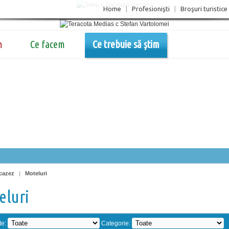
Home
|
Profesionişti
|
Broşuri turistice
m
Ce facem
Ce trebuie să știm
cazez
|
Moteluri
eluri
te:
Categorie: