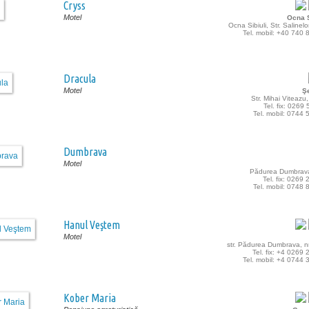
Cryss
Motel
Ocna S
Ocna Sibiuli, Str. Salinelo
Tel. mobil: +40 740
Dracula
Motel
Ş
Str. Mihai Viteazu,
Tel. fix: 0269
Tel. mobil: 0744
Dumbrava
Motel
Pădurea Dumbrava
Tel. fix: 0269
Tel. mobil: 0748
Hanul Veştem
Motel
str. Pădurea Dumbrava, n
Tel. fix: +4 0269
Tel. mobil: +4 0744
Kober Maria