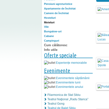
Pensiuni agroturistice
Apartamente de închiriat
Camere de închiriat
Hosteluri
Moteluri
Vile
Bungalow-uri
Cabane
Campinguri
Cum călătoresc
Info utile
Oferte speciale
Experiențe memorabile
Evenimente
Evenimentele săptămânii
Evenimentele lunii
Evenimentele anului
Filarmonica de Stat Sibiu
Teatrul Naţional „Radu Stanca”
Teatrul Gong
Teatrul de Balet Sibiu