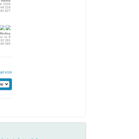
 Râului
Nr. 1033
 849 216
 492 827
Mediaş
ui, nr. 8
 832 291
 248 585