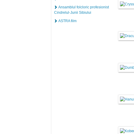
Ansamblul folcloric profesionist
Cindrelul-Junii Sibiului
ASTRA film