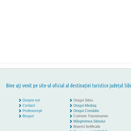
Bine aţi venit pe site-ul oficial al destinației turistice județul Sib
Despre noi
Oraşul Sibiu
Contact
Oraşul Mediaş
Profesionişti
Oraşul Cisnădie
Broşuri
Colinele Transilvaniei
Mărginimea Sibiului
Biserici fortificate