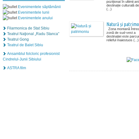
poziționat în ultimii an
destinație culturală d
Evenimentele săptămânii
(...)
Evenimentele lunii
Evenimentele anului
Natură și patrim
Filarmonica de Stat Sibiu
Zona montană Între
zonă de sud-vest a
Teatrul Naţional „Radu Stanca”
destinației este parc
Teatrul Gong
relieful maiestuos (...)
Teatrul de Balet Sibiu
Ansamblul folcloric profesionist
Cindrelul-Junii Sibiului
ASTRA film