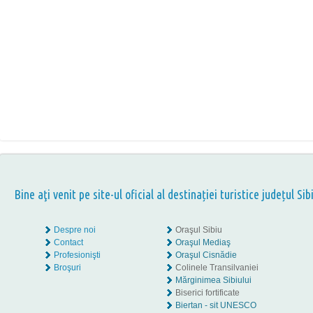
Bine aţi venit pe site-ul oficial al destinației turistice județul Sib
Despre noi
Oraşul Sibiu
Contact
Oraşul Mediaş
Profesionişti
Oraşul Cisnădie
Broşuri
Colinele Transilvaniei
Mărginimea Sibiului
Biserici fortificate
Biertan - sit UNESCO