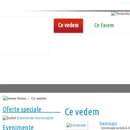
Ce vedem
Ce facem
Home
|
Ce vedem
Oferte speciale
Ce vedem
Experiențe memorabile
Destinații
Evenimente
Destinația turistică S