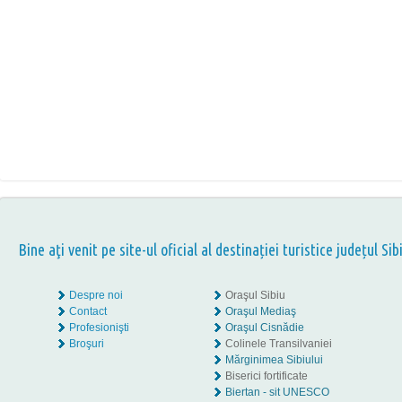
Bine aţi venit pe site-ul oficial al destinației turistice județul Sib
Despre noi
Oraşul Sibiu
Contact
Oraşul Mediaş
Profesionişti
Oraşul Cisnădie
Broşuri
Colinele Transilvaniei
Mărginimea Sibiului
Biserici fortificate
Biertan - sit UNESCO