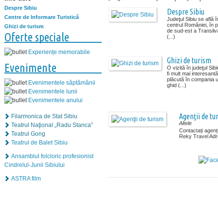
Despre Sibiu
Despre Sibiu
Centre de Informare Turistică
Judeţul Sibiu se află î
centrul României, în 
Ghizi de turism
de sud-est a Transilva
Oferte speciale
(...)
Experiențe memorabile
Ghizi de turism
Evenimente
O vizită în judeţul Sib
fi mult mai interesantă
plăcută în compania u
Evenimentele săptămânii
ghid (...)
Evenimentele lunii
Evenimentele anului
Agenţii de tu
Filarmonica de Stat Sibiu
Altele
Teatrul Naţional „Radu Stanca”
Contactați agenț
Teatrul Gong
Reky Travel Adre
Teatrul de Balet Sibiu
Ansamblul folcloric profesionist
Cindrelul-Junii Sibiului
ASTRA film