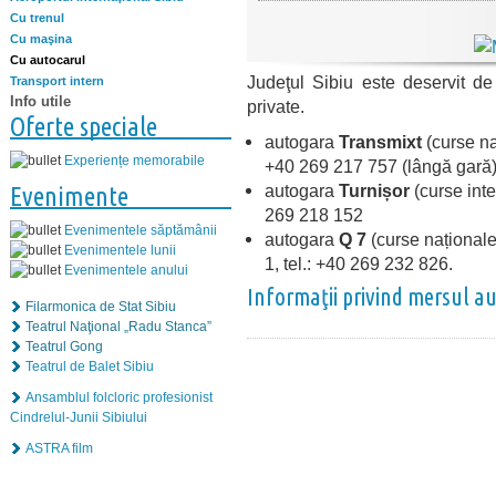
Cu trenul
Cu maşina
Cu autocarul
Judeţul Sibiu este deservit d
Transport intern
Info utile
private.
Oferte speciale
autogara
Transmixt
(curse na
Experiențe memorabile
+40 269 217 757 (lângă gară
autogara
Turnișor
(curse inter
Evenimente
269 218 152
Evenimentele săptămânii
autogara
Q 7
(curse naționale 
Evenimentele lunii
1, tel.: +40 269 232 826.
Evenimentele anului
Informaţii privind mersul a
Filarmonica de Stat Sibiu
Teatrul Naţional „Radu Stanca”
Teatrul Gong
Teatrul de Balet Sibiu
Ansamblul folcloric profesionist
Cindrelul-Junii Sibiului
ASTRA film