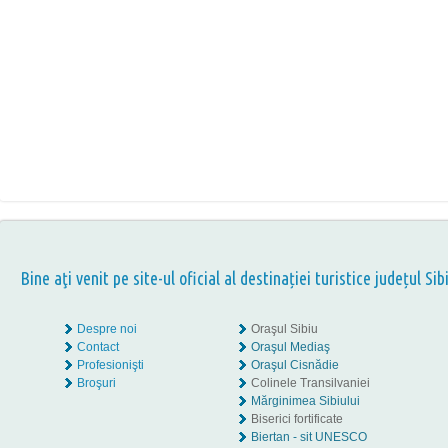
Bine aţi venit pe site-ul oficial al destinației turistice județul Sib
Despre noi
Oraşul Sibiu
Contact
Oraşul Mediaş
Profesionişti
Oraşul Cisnădie
Broşuri
Colinele Transilvaniei
Mărginimea Sibiului
Biserici fortificate
Biertan - sit UNESCO