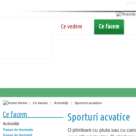
Ce vedem
Ce facem
Home
|
Ce facem
|
Activități
|
Sporturi acvatice
Ce facem
Sporturi acvatice
Activități
O plimbare cu pluta sau cu cano
Trasee de drumeţie
Trasee de bicicletă