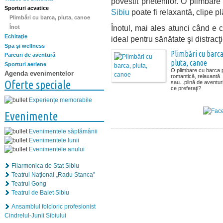
povestit prietenilor. O plimbar
Sporturi acvatice
Sibiu
poate fi relaxantă, clipe p
Plimbări cu barca, pluta, canoe
Înotul, mai ales atunci când e
Înot
Echitaţie
ideal pentru sănătate şi distracţi
Spa şi wellness
Plimbări cu barca
Parcuri de aventură
pluta, canoe
Sporturi aeriene
O plimbare cu barca p
Agenda evenimentelor
romantică, relaxantă
Oferte speciale
sau...plină de aventuri
ce preferaţi?
Experiențe memorabile
Evenimente
Evenimentele săptămânii
Evenimentele lunii
Evenimentele anului
Filarmonica de Stat Sibiu
Teatrul Naţional „Radu Stanca”
Teatrul Gong
Teatrul de Balet Sibiu
Ansamblul folcloric profesionist
Cindrelul-Junii Sibiului