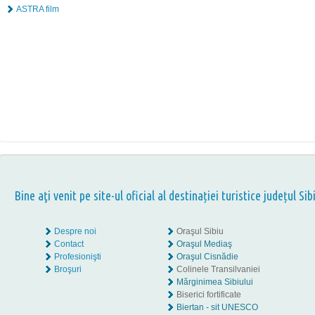
ASTRA film
Bine aţi venit pe site-ul oficial al destinației turistice județul Sib
Despre noi
Oraşul Sibiu
Contact
Oraşul Mediaş
Profesionişti
Oraşul Cisnădie
Broşuri
Colinele Transilvaniei
Mărginimea Sibiului
Biserici fortificate
Biertan - sit UNESCO