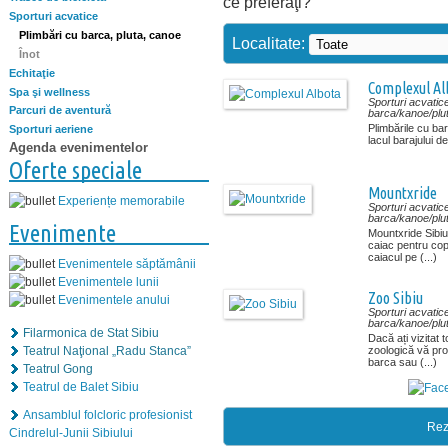
ce preferaţi?
Sporturi acvatice
Plimbări cu barca, pluta, canoe
Localitate:
Înot
Echitaţie
Complexul Al
Spa şi wellness
Sporturi acvatic
Parcuri de aventură
barca/kanoe/plu
Plimbările cu ba
Sporturi aeriene
lacul barajului de
Agenda evenimentelor
Oferte speciale
Mountxride
Experiențe memorabile
Sporturi acvatic
barca/kanoe/plu
Evenimente
Mountxride Sibiu
caiac pentru copi
caiacul pe (...)
Evenimentele săptămânii
Evenimentele lunii
Zoo Sibiu
Evenimentele anului
Sporturi acvatic
barca/kanoe/plu
Filarmonica de Stat Sibiu
Dacă ați vizitat 
zoologică vă pr
Teatrul Naţional „Radu Stanca”
barca sau (...)
Teatrul Gong
Teatrul de Balet Sibiu
Ansamblul folcloric profesionist
Rez
Cindrelul-Junii Sibiului