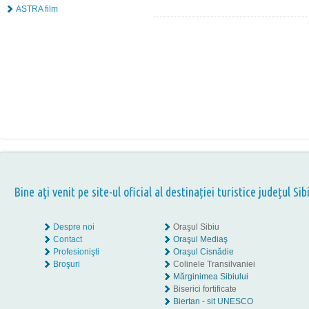
ASTRA film
Bine aţi venit pe site-ul oficial al destinației turistice județul Sib
Despre noi
Oraşul Sibiu
Contact
Oraşul Mediaş
Profesionişti
Oraşul Cisnădie
Broşuri
Colinele Transilvaniei
Mărginimea Sibiului
Biserici fortificate
Biertan - sit UNESCO