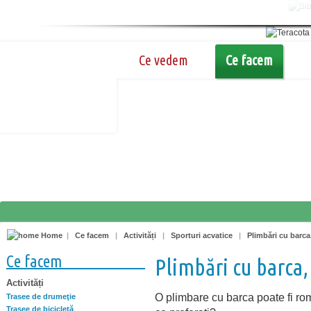
Ce vedem
Ce facem
Home
|
Ce facem
|
Activități
|
Sporturi acvatice
|
Plimbări cu barca
Ce facem
Plimbări cu barca,
Activități
O plimbare cu barca poate fi rom
Trasee de drumeţie
Trasee de bicicletă