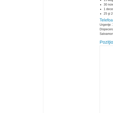
15 aug
30 noie
1 dece
25 şi 
Telefoa
Urgenţe: 
Dispecera
Salvamon
Poziţi