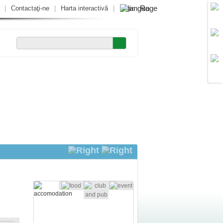
Ro
|
Contactaţi-ne
|
Harta interactivă
|
Login