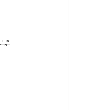
e: 413m.
24.13 E