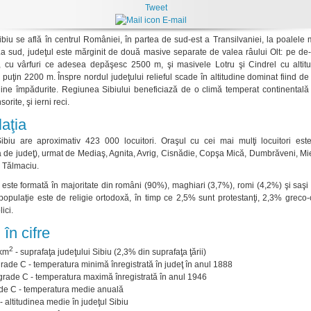
Tweet
E-mail
ibiu se află în centrul României, în partea de sud-est a Transilvaniei, la poalele 
La sud, judeţul este mărginit de două masive separate de valea râului Olt: pe de
, cu vârfuri ce adesea depăşesc 2500 m, şi masivele Lotru şi Cindrel cu altitu
puţin 2200 m. Înspre nordul judeţului relieful scade în altitudine dominat fiind de
oline împădurite. Regiunea Sibiului beneficiază de o climă temperat continentală
sorite, şi ierni reci.
aţia
ibiu are aproximativ 423 000 locuitori. Oraşul cu cei mai mulţi locuitori este
a de judeţ), urmat de Mediaş, Agnita, Avrig, Cisnădie, Copşa Mică, Dumbrăveni, M
i Tălmaciu.
 este formată în majoritate din români (90%), maghiari (3,7%), romi (4,2%) şi saşi
opulaţie este de religie ortodoxă, în timp ce 2,5% sunt protestanţi, 2,3% greco-c
ici.
 în cifre
2
 km
- suprafaţa judeţului Sibiu (2,3% din suprafaţa ţării)
grade C - temperatura minimă înregistrată în judeţ în anul 1888
grade C - temperatura maximă înregistrată în anul 1946
ade C - temperatura medie anuală
 altitudinea medie în judeţul Sibiu