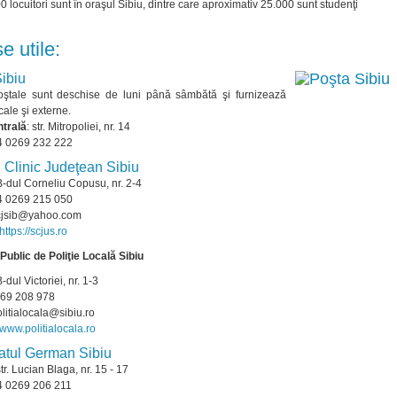
 locuitori sunt în oraşul Sibiu, dintre care aproximativ 25.000 sunt studenţi
e utile:
ibiu
poştale sunt deschise de luni până sâmbătă şi furnizează
ocale şi externe.
ntrală
: str. Mitropoliei, nr. 14
+4 0269 232 222
l Clinic Judeţean Sibiu
B-dul Corneliu Copusu, nr. 2-4
+4 0269 215 050
scjsib@yahoo.com
https://scjus.ro
 Public de Poliţie Locală Sibiu
B-dul Victoriei, nr. 1-3
269 208 978
olitialocala@sibiu.ro
www.politialocala.ro
atul German Sibiu
str. Lucian Blaga, nr. 15 - 17
+4 0269 206 211