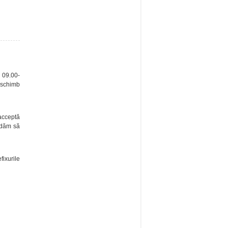
e 09.00-
e schimb
 acceptă
ndăm să
fixurile