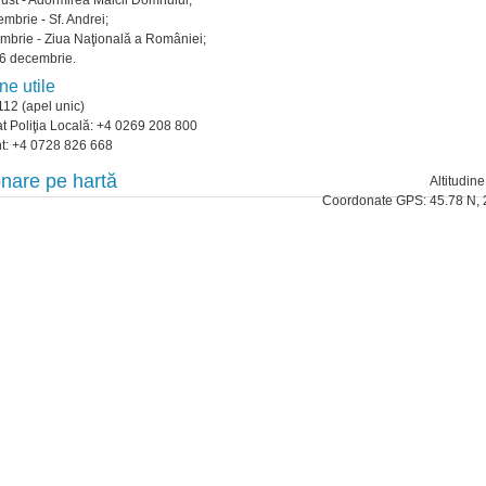
ust - Adormirea Maicii Domnului;
mbrie - Sf. Andrei;
mbrie - Ziua Naţională a României;
26 decembrie.
ne utile
112 (apel unic)
t Poliţia Locală: +4 0269 208 800
t: +4 0728 826 668
onare pe hartă
Altitudin
Coordonate GPS: 45.78 N, 