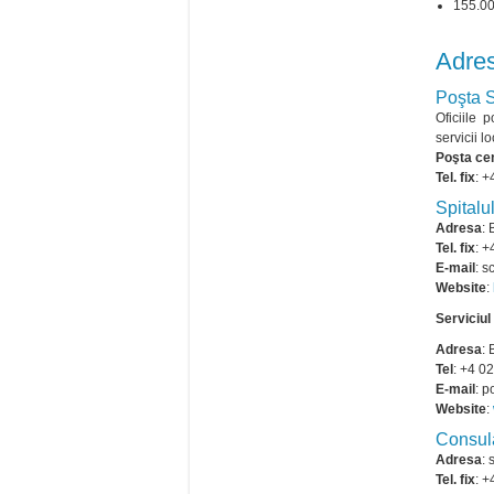
155.000
Adres
Poşta S
Oficiile 
servicii l
Poşta ce
Tel. fix
: 
Spitalu
Adresa
: 
Tel. fix
: 
E-mail
: 
Website
:
Serviciul
Adresa
: 
Tel
: +4 0
E-mail
: p
Website
:
Consul
Adresa
: 
Tel. fix
: 