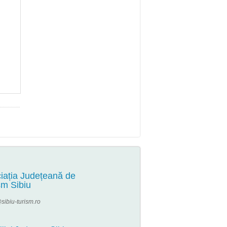
iația Județeană de
sm Sibiu
sibiu-turism.ro