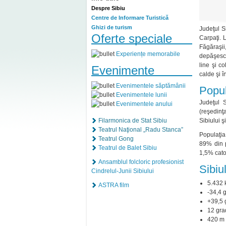
Despre Sibiu
Centre de Informare Turistică
Ghizi de turism
Judeţul S
Oferte speciale
Carpaţi. 
Făgăraşii
Experiențe memorabile
depăşesc 
line şi c
Evenimente
calde şi în
Evenimentele săptămânii
Popul
Evenimentele lunii
Judeţul S
Evenimentele anului
(reşedinţ
Filarmonica de Stat Sibiu
Sibiului ş
Teatrul Naţional „Radu Stanca”
Populaţia
Teatrul Gong
89% din p
Teatrul de Balet Sibiu
1,5% catol
Ansamblul folcloric profesionist
Sibiul
Cindrelul-Junii Sibiului
5.432
ASTRA film
-34,4 
+39,5 
12 gr
420 m -