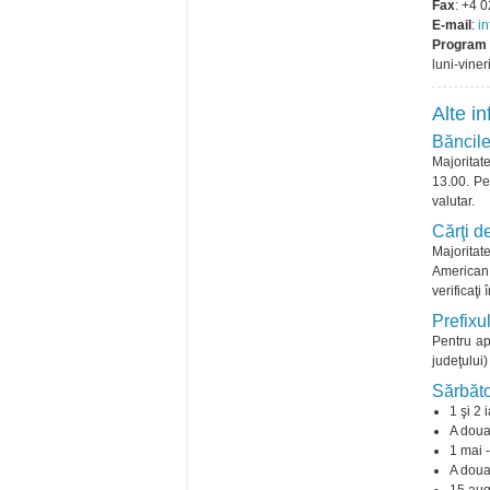
Fax
: +4 
E-mail
:
i
Program 
luni-vine
Alte in
Băncil
Majoritat
13.00. Pe
valutar.
Cărţi d
Majoritat
American 
verificaţi 
Prefixul
Pentru ape
judeţului
Sărbăto
1 şi 2 
A doua 
1 mai -
A doua 