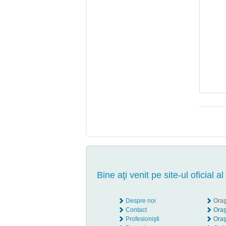
Bine aţi venit pe site-ul oficial al
Despre noi
Oraş
Contact
Oraş
Profesionişti
Oraş