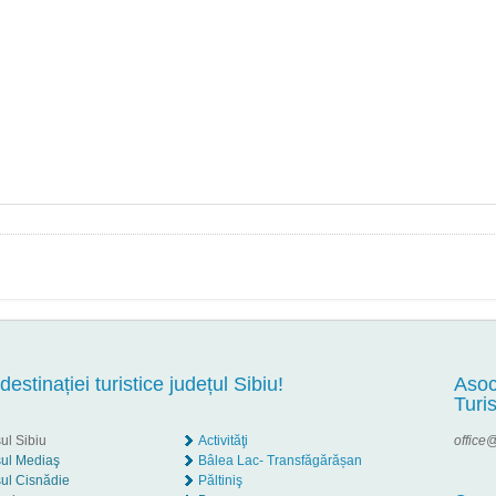
 destinației turistice județul Sibiu!
Asoc
Turi
ul Sibiu
Activităţi
office@
ul Mediaş
Bâlea Lac- Transfăgărășan
ul Cisnădie
Păltiniş