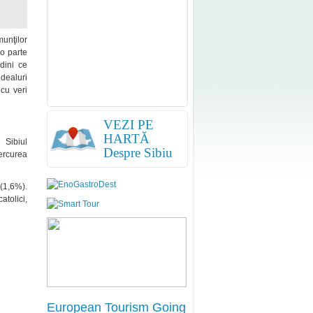
munţilor
-o parte
dini ce
 dealuri
 cu veri
VEZI PE
HARTĂ
 Sibiul
Despre Sibiu
iercurea
 (1,6%).
atolici,
European Tourism Going