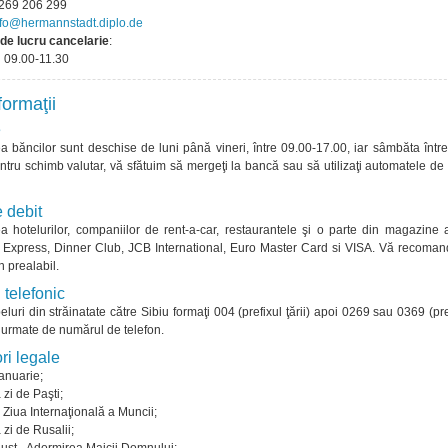
0269 206 299
nfo@hermannstadt.diplo.de
de lucru cancelarie
:
ri 09.00-11.30
formaţii
e
ea băncilor sunt deschise de luni până vineri, între 09.00-17.00, iar sâmbăta într
ntru schimb valutar, vă sfătuim să mergeţi la bancă sau să utilizaţi automatele d
e debit
ea hotelurilor, companiilor de rent-a-car, restaurantele şi o parte din magazine
Express, Dinner Club, JCB International, Euro Master Card si VISA. Vă recoma
în prealabil.
 telefonic
luri din străinatate către Sibiu formaţi 004 (prefixul ţării) apoi 0269 sau 0369 (pre
) urmate de numărul de telefon.
ri legale
ianuarie;
zi de Paşti;
 Ziua Internaţională a Muncii;
zi de Rusalii;