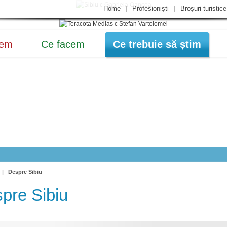
Home
|
Profesionişti
|
Broşuri turistice
dem
Ce facem
Ce trebuie să știm
|
Despre Sibiu
pre Sibiu