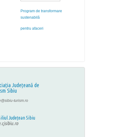
Program de transformare
sustenabilă
pentru afaceri
ciația Județeană de
ism Sibiu
ce@sibiu-turism.ro
iliul Județean Sibiu
cjsibiu.ro