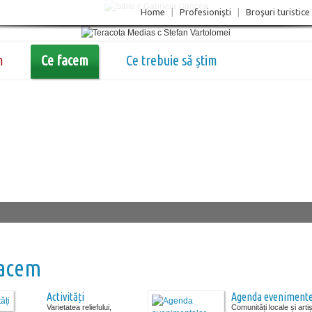
Home
|
Profesionişti
|
Broşuri turistice
m
Ce facem
Ce trebuie să știm
facem
Activități
Agenda evenimente
Varietatea reliefului,
Comunități locale și artiș