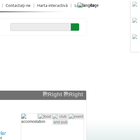
Ro
|
Contactaţi-ne
|
Harta interactivă
|
Login
lor
ti