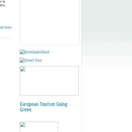
c la
atru,
European Tourism Going
Green