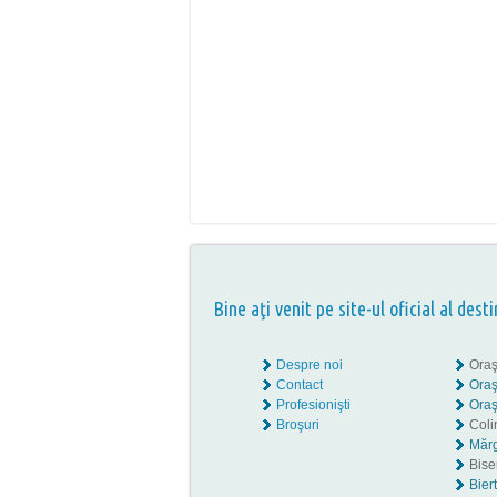
Bine aţi venit pe site-ul oficial al desti
Despre noi
Oraş
Contact
Oraş
Profesionişti
Oraş
Broşuri
Coli
Mărg
Biser
Bier