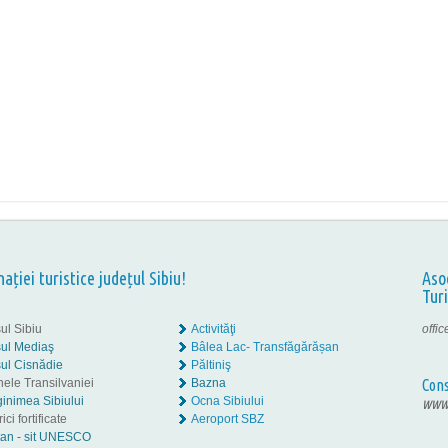
nației turistice județul Sibiu!
Aso
Tur
ul Sibiu
Activităţi
offi
ul Mediaş
Bâlea Lac- Transfăgărășan
ul Cisnădie
Păltiniş
nele Transilvaniei
Bazna
Cons
inimea Sibiului
Ocna Sibiului
www.
ici fortificate
Aeroport SBZ
tan - sit UNESCO