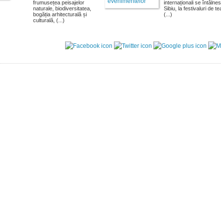
frumusețea peisajelor
internaționali se întâlnes
naturale, biodiversitatea,
Sibiu, la festivaluri de te
bogăția arhitecturală și
(...)
culturală, (...)