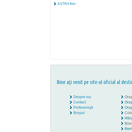
ASTRA film
Bine aţi venit pe site-ul oficial al desti
Despre noi
Oraş
Contact
Oraş
Profesionişti
Oraş
Broşuri
Coli
Mărg
Biser
Bier