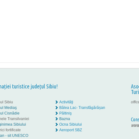
nației turistice județul Sibiu!
Aso
Tur
ul Sibiu
Activităţi
offi
ul Mediaş
Bâlea Lac- Transfăgărășan
ul Cisnădie
Păltiniş
nele Transilvaniei
Bazna
Cons
inimea Sibiului
Ocna Sibiului
www.
ici fortificate
Aeroport SBZ
tan - sit UNESCO