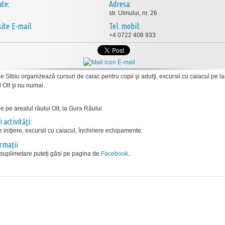
ate:
Adresa:
str. Ulmului, nr. 26
E-mail
Tel. mobil:
+4 0722 408 933
E-mail
 Sibiu organizează cursuri de caiac pentru copii şi adulţi, excursii cu caiacul pe la
 Olt şi nu numai.
e pe arealul râului Olt, la Gura Râului
i activităţi:
 iniţiere, excursii cu caiacul, închiriere echipamente.
ormații
i suplimetare puteți găsi pe pagina de
Facebook
.