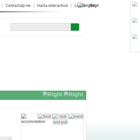
Ro
|
Contactaţi-ne
|
Harta interactivă
|
Login