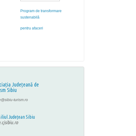
Program de transformare
sustenabilă
pentru afaceri
ciația Județeană de
ism Sibiu
ce@sibiu-turism.ro
iliul Județean Sibiu
cjsibiu.ro