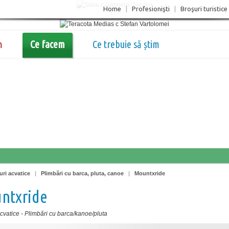
Home
|
Profesionişti
|
Broşuri turistice
m
Ce facem
Ce trebuie să știm
uri acvatice
|
Plimbări cu barca, pluta, canoe
|
Mountxride
ntxride
acvatice
-
Plimbări cu barca/kanoe/pluta