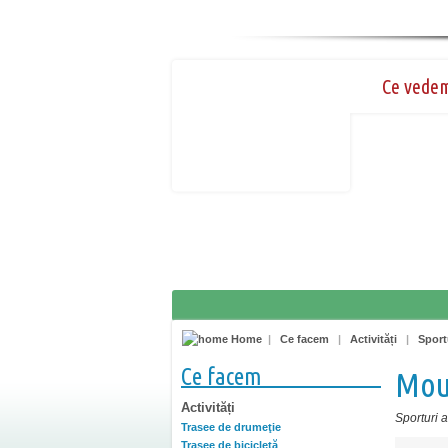
Ce vede
Home
|
Ce facem
|
Activități
|
Sport
Ce facem
Mou
Activități
Sporturi 
Trasee de drumeţie
Trasee de bicicletă