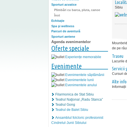
Localit
Sporturi acvatice
Sibiu
Plimbări cu barca, pluta, canoe
Înot
Echitaţie
Spa şi wellness
Parcuri de aventură
Sporturi aeriene
Agenda evenimentelor
Mountxride
Oferte speciale
de pe râul
Traseu
Experiențe memorabile
Lacurile d
Evenimente
Servicii ş
Cursuri de
Evenimentele săptămânii
Evenimentele lunii
Alte inf
Evenimentele anului
Informați
Filarmonica de Stat Sibiu
Teatrul Naţional „Radu Stanca”
Teatrul Gong
Teatrul de Balet Sibiu
Ansamblul folcloric profesionist
Cindrelul-Junii Sibiului