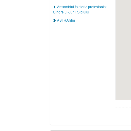
Ansamblul folcloric profesionist
Cindrelul-Junii Sibiului
ASTRA film