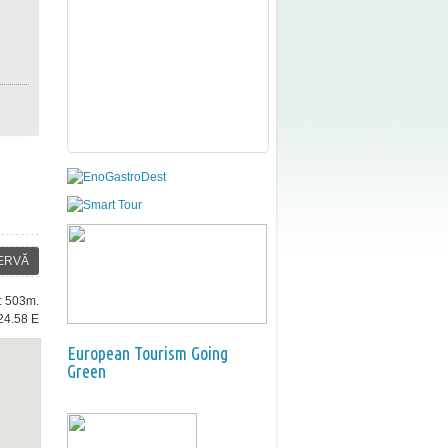
ERVĂ
e: 503m.
24.58 E
European Tourism Going
Green