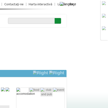
Ro
|
Contactaţi-ne
|
Harta interactivă
|
Login