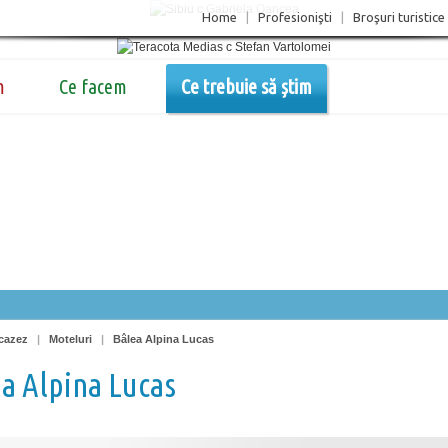
Home
|
Profesionişti
|
Broşuri turistice
m
Ce facem
Ce trebuie să știm
cazez
|
Moteluri
|
Bâlea Alpina Lucas
a Alpina Lucas