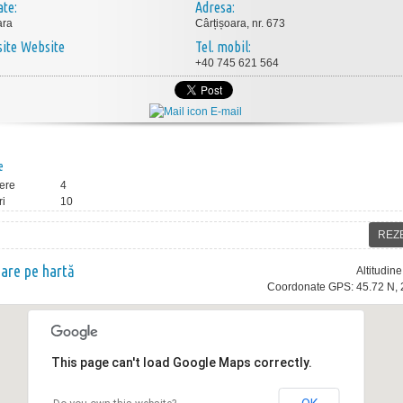
ate:
Adresa:
ara
Cârțișoara, nr. 673
Website
Tel. mobil:
+40 745 621 564
E-mail
e
ere
4
ri
10
REZ
nare pe hartă
Altitudin
Coordonate GPS: 45.72 N, 
This page can't load Google Maps correctly.