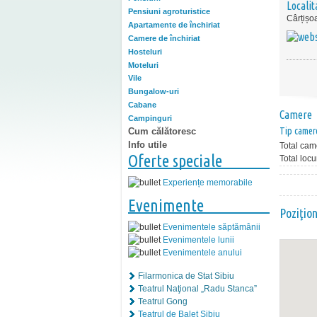
Localit
Pensiuni agroturistice
Cârțișo
Apartamente de închiriat
Camere de închiriat
Hosteluri
Moteluri
Vile
Bungalow-uri
Cabane
Camere
Campinguri
Tip camer
Cum călătoresc
Info utile
Total cam
Oferte speciale
Total locu
Experiențe memorabile
Evenimente
Poziţio
Evenimentele săptămânii
Evenimentele lunii
Evenimentele anului
Filarmonica de Stat Sibiu
Teatrul Naţional „Radu Stanca”
Teatrul Gong
Teatrul de Balet Sibiu