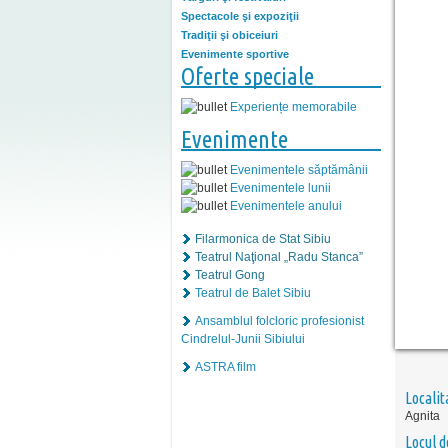
Spectacole şi expoziţii
Tradiţii şi obiceiuri
Evenimente sportive
Oferte speciale
Experiențe memorabile
Evenimente
Evenimentele săptămânii
Evenimentele lunii
Evenimentele anului
Filarmonica de Stat Sibiu
Teatrul Naţional „Radu Stanca”
Teatrul Gong
Teatrul de Balet Sibiu
Ansamblul folcloric profesionist
Cindrelul-Junii Sibiului
ASTRA film
Localit
Agnita
Locul d