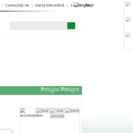
Ro
|
Contactaţi-ne
|
Harta interactivă
|
Login