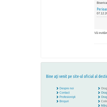
Biserica
Perioa
07.12.
Vă invităm
Bine aţi venit pe site-ul oficial al desti
Despre noi
Oraş
Contact
Oraş
Profesionişti
Oraş
Broşuri
Coli
Mărg