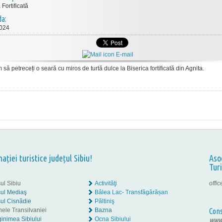
 Fortificată
da:
2024
E-mail
 să petreceți o seară cu miros de turtă dulce la Biserica fortificată din Agnita.
nației turistice județul Sibiu!
Aso
Tur
ul Sibiu
Activităţi
offi
ul Mediaş
Bâlea Lac- Transfăgărășan
ul Cisnădie
Păltiniş
nele Transilvaniei
Bazna
Cons
inimea Sibiului
Ocna Sibiului
www.