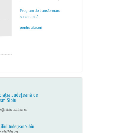
Program de transformare
sustenabilă
pentru afaceri
ciația Județeană de
ism Sibiu
ce@sibiu-turism.ro
iliul Județean Sibiu
cjsibiu.ro