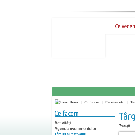
Ce vede
Home
|
Ce facem
|
Evenimente
|
Tra
Ce facem
Târg
Activități
Tradiţii
Agenda evenimentelor
Târguri şi festivaluri