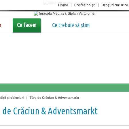
Home
|
Profesionişti
|
Broşuri turistice
m
Ce facem
Ce trebuie să știm
diţii şi obiceiuri
|
Târg de Crăciun & Adventsmarkt
 de Crăciun & Adventsmarkt