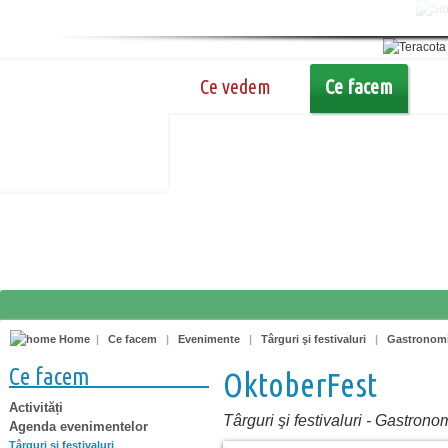
Ce vedem
Ce facem
Home
|
Ce facem
|
Evenimente
|
Târguri şi festivaluri
|
Gastronom
Ce facem
OktoberFest
Activități
Târguri şi festivaluri
-
Gastrono
Agenda evenimentelor
Târguri şi festivaluri