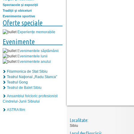
Spectacole şi expoziţii
Tradiţii şi obiceiuri
Evenimente sportive
Oferte speciale
Experiențe memorabile
Evenimente
Evenimentele săptămânii
Evenimentele lunii
Evenimentele anului
Filarmonica de Stat Sibiu
Teatrul Naţional „Radu Stanca”
Teatrul Gong
Teatrul de Balet Sibiu
Ansamblul folcloric profesionist
Cindrelul-Junii Sibiului
ASTRA film
Localitate:
Sibiu
Locul desfăşurării: