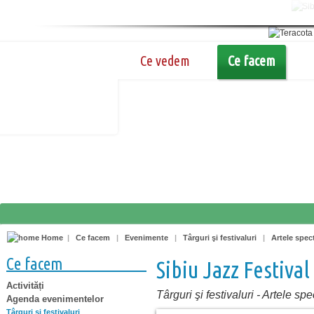
Ce vedem
Ce facem
Home
|
Ce facem
|
Evenimente
|
Târguri şi festivaluri
|
Artele spec
Ce facem
Sibiu Jazz Festival
Activități
Târguri şi festivaluri
-
Artele spe
Agenda evenimentelor
Târguri şi festivaluri