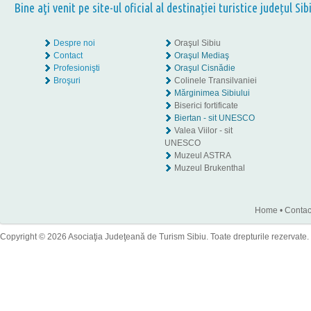
Bine aţi venit pe site-ul oficial al destinației turistice județul Sib
Despre noi
Oraşul Sibiu
Contact
Oraşul Mediaş
Profesionişti
Oraşul Cisnădie
Broşuri
Colinele Transilvaniei
Mărginimea Sibiului
Biserici fortificate
Biertan - sit UNESCO
Valea Viilor - sit
UNESCO
Muzeul ASTRA
Muzeul Brukenthal
Home
•
Contac
Copyright © 2026 Asociaţia Judeţeană de Turism Sibiu. Toate drepturile rezervate.