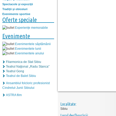
Spectacole şi expoziţii
Tradiţii şi obiceiuri
Evenimente sportive
Oferte speciale
Experiențe memorabile
Evenimente
Evenimentele săptămânii
Evenimentele lunii
Evenimentele anului
Filarmonica de Stat Sibiu
Teatrul Naţional „Radu Stanca”
Teatrul Gong
Teatrul de Balet Sibiu
Ansamblul folcloric profesionist
Cindrelul-Junii Sibiului
ASTRA film
Localitate:
Sibiu
Locul desfăşurării: