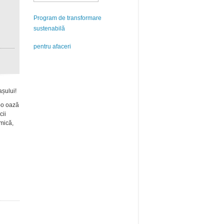
Program de transformare
sustenabilă
pentru afaceri
așului!
-o
oaz
ă
cii
mică
,