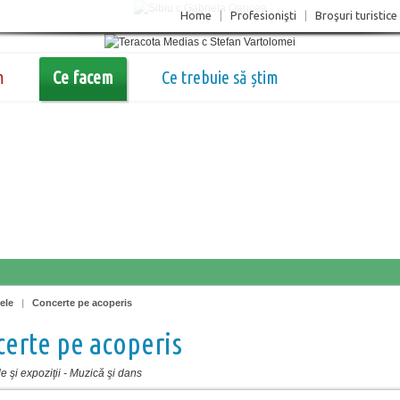
Home
|
Profesionişti
|
Broşuri turistice
m
Ce facem
Ce trebuie să știm
ele
|
Concerte pe acoperis
erte pe acoperis
 şi expoziţii
-
Muzică şi dans