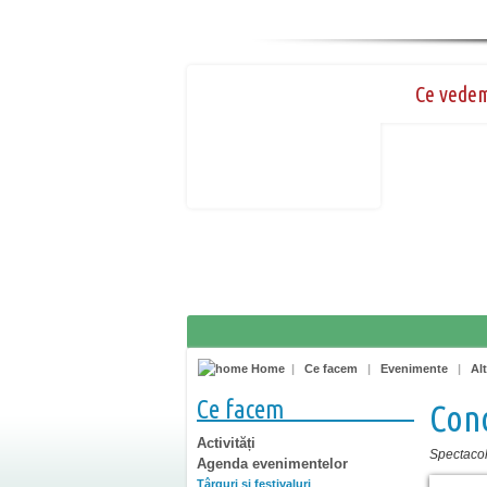
Ce vede
Home
|
Ce facem
|
Evenimente
|
Alt
Ce facem
Conc
Activități
Spectacole
Agenda evenimentelor
Târguri şi festivaluri