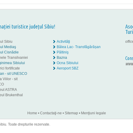
nației turistice județul Sibiu!
Aso
Tur
ul Sibiu
Activităţi
offi
ul Mediaş
Bâlea Lac- Transfăgărășan
ul Cisnădie
Păltiniş
nele Transilvaniei
Bazna
Cons
inimea Sibiului
Ocna Sibiului
www.
ici fortificate
Aeroport SBZ
tan - sit UNESCO
 Viilor - sit
CO
eul ASTRA
ul Brukenthal
Home
•
Contactaţi-ne
•
Sitemap
•
Menţiuni legale
iu. Toate drepturile rezervate.