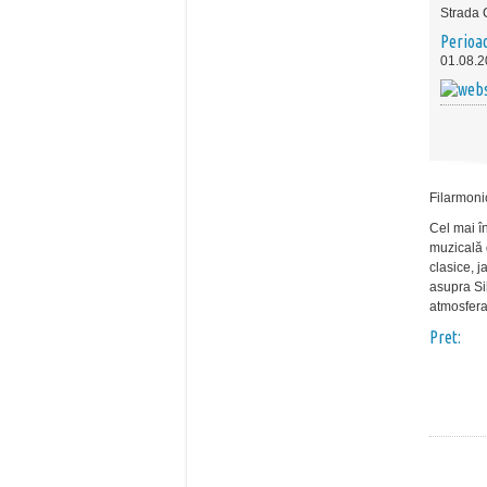
Strada C
Perioa
01.08.2
Filarmonic
Cel
mai
î
muzicală
clasice
, j
asupra
Si
atmosfer
Pret: