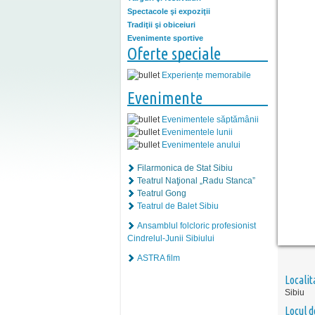
Spectacole şi expoziţii
Tradiţii şi obiceiuri
Evenimente sportive
Oferte speciale
Experiențe memorabile
Evenimente
Evenimentele săptămânii
Evenimentele lunii
Evenimentele anului
Filarmonica de Stat Sibiu
Teatrul Naţional „Radu Stanca”
Teatrul Gong
Teatrul de Balet Sibiu
Ansamblul folcloric profesionist
Cindrelul-Junii Sibiului
ASTRA film
Localit
Sibiu
Locul d