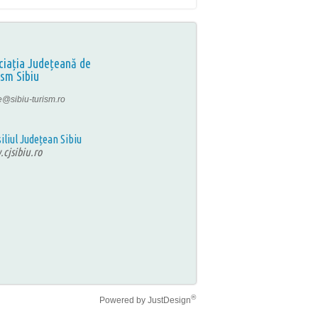
ciația Județeană de
ism Sibiu
ce@sibiu-turism.ro
iliul Județean Sibiu
cjsibiu.ro
®
Powered by
JustDesign