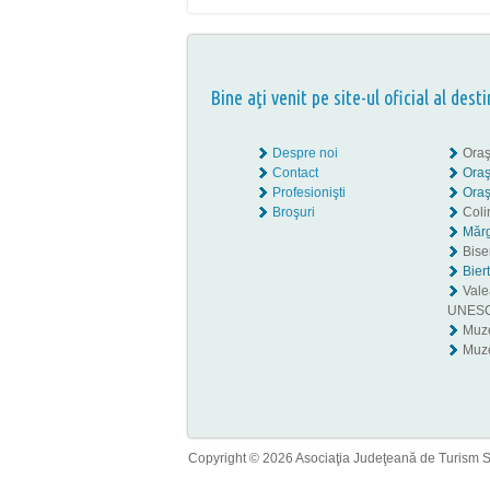
Bine aţi venit pe site-ul oficial al desti
Despre noi
Oraş
Contact
Oraş
Profesionişti
Oraş
Broşuri
Coli
Mărg
Biser
Bier
Valea
UNES
Muz
Muze
Copyright © 2026 Asociaţia Judeţeană de Turism Sib