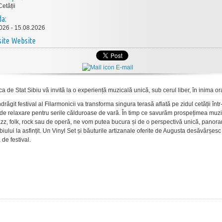
etății
da:
026 - 15.08.2026
Website
E-mail
a de Stat Sibiu vă invită la o experiență muzicală unică, sub cerul liber, în inima or
ndr
ăgit
festival al
Filarmonicii
va
transforma
singura
terasă
aflată
pe
zidul
cetății
într
de
relaxare
pentru
serile
călduroase
de
vară
.
În
timp
ce
savur
ăm
prospețimea
muzi
azz, folk, rock
sau
de
operă
, ne
vom
putea
bucura
și
de o
perspectivă
unică
,
panora
biului la
asfințit
. Un Vinyl Set
și
băuturile
artizanale
oferite
de Augusta
desăv
âr
șesc
a
de festival.