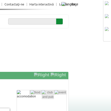
Ro
|
Contactaţi-ne
|
Harta interactivă
|
Login