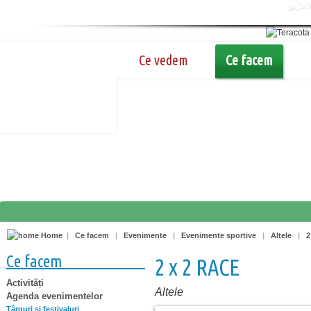
Ce vedem
Ce facem
Home
|
Ce facem
|
Evenimente
|
Evenimente sportive
|
Altele
|
2
Ce facem
2 x 2 RACE
Activități
Altele
Agenda evenimentelor
Târguri şi festivaluri