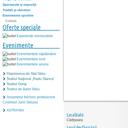
Spectacole şi expoziţii
Tradiţii şi obiceiuri
Evenimente sportive
Ciclism
Oferte speciale
Experiențe memorabile
Evenimente
Evenimentele săptămânii
Evenimentele lunii
Evenimentele anului
Filarmonica de Stat Sibiu
Teatrul Naţional „Radu Stanca”
Teatrul Gong
Teatrul de Balet Sibiu
Ansamblul folcloric profesionist
Cindrelul-Junii Sibiului
ASTRA film
Localitate:
Cârțișoara
Locul desfăşurării: