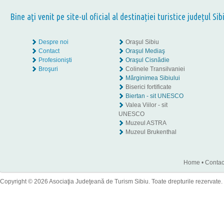
Bine aţi venit pe site-ul oficial al destinației turistice județul Sib
Despre noi
Oraşul Sibiu
Contact
Oraşul Mediaş
Profesionişti
Oraşul Cisnădie
Broşuri
Colinele Transilvaniei
Mărginimea Sibiului
Biserici fortificate
Biertan - sit UNESCO
Valea Viilor - sit
UNESCO
Muzeul ASTRA
Muzeul Brukenthal
Home
•
Contac
Copyright © 2026 Asociaţia Judeţeană de Turism Sibiu. Toate drepturile rezervate.