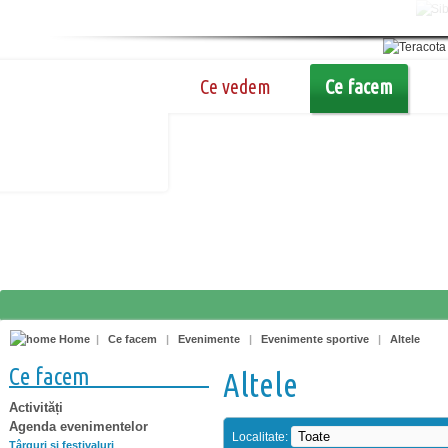
Ce vedem
Ce facem
Home
|
Ce facem
|
Evenimente
|
Evenimente sportive
|
Altele
Ce facem
Altele
Activități
Agenda evenimentelor
Localitate:
Târguri şi festivaluri