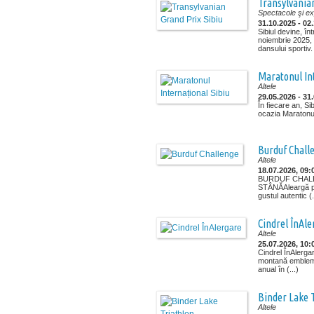
Transylvanian
Spectacole şi exp
31.10.2025 - 02
Sibiul devine, în
noiembrie 2025, 
dansului sportiv.
Maratonul In
Altele
29.05.2026 - 31
În fiecare an, Si
ocazia Maratonulu
Burduf Chall
Altele
18.07.2026, 09:
BURDUF CHALL
STÂNĂAleargă pen
gustul autentic (.
Cindrel ÎnAle
Altele
25.07.2026, 10:
Cindrel ÎnAlerga
montană emblem
anual în (...)
Binder Lake 
Altele