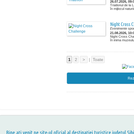
26.07.2026, 09:
Triatlonul de la
în mijlocul naturi
Night Cross 
Evenimente spor
21.08.2026, 10:
Night Cross Chal
în inima muzeului
1
2
>
|
Toate
Rez
Bine aţi venit pe site-ul oficial al destinației turistice județul Sib