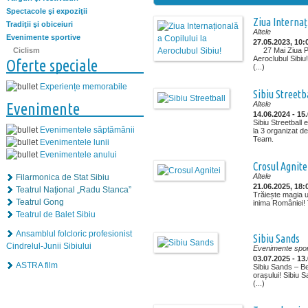
Spectacole şi expoziţii
Ziua Internaț
Tradiţii şi obiceiuri
Altele
Evenimente sportive
27.05.2023, 10:
Ciclism
27 Mai Ziua Por
Aeroclubul Sibiu!
Oferte speciale
(...)
Experiențe memorabile
Sibiu Streetb
Evenimente
Altele
14.06.2024 - 15
Sibiu Streetball
Evenimentele săptămânii
la 3 organizat d
Team.
Evenimentele lunii
Evenimentele anului
Crosul Agnite
Altele
Filarmonica de Stat Sibiu
21.06.2025, 18:
Teatrul Naţional „Radu Stanca”
Trăiește magia u
Teatrul Gong
inima României! T
Teatrul de Balet Sibiu
Ansamblul folcloric profesionist
Sibiu Sands
Cindrelul-Junii Sibiului
Evenimente spor
03.07.2025 - 13
ASTRA film
Sibiu Sands – Be
orașului! Sibiu S
(...)