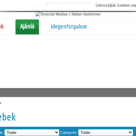
Üdvözöljük Szeben megy
ók
Ajánló
Idegenforgalom
k
ebek
te:
Categorie: