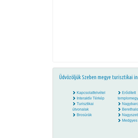
Üdvözöljük Szeben megye turisztikai in
Kapcsolatfelvétel
Erődített
Interaktív Térkép
templomegy
Turisztikai
Nagybar
útvonalak
Beretha
Brosúrák
Nagysze
Medgyes