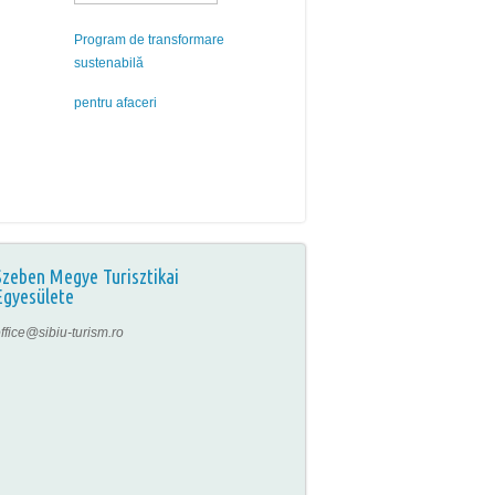
Program de transformare
sustenabilă
pentru afaceri
Szeben Megye Turisztikai
Egyesülete
ffice@sibiu-turism.ro