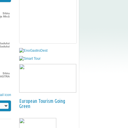
Sibiu
ța Mică
Sadului
Sadului
Sibiu
r ASTRA
European Tourism Going
Green