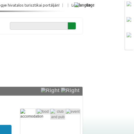
Ro
e hivatalos turisztikai portálján!
|
|
Login