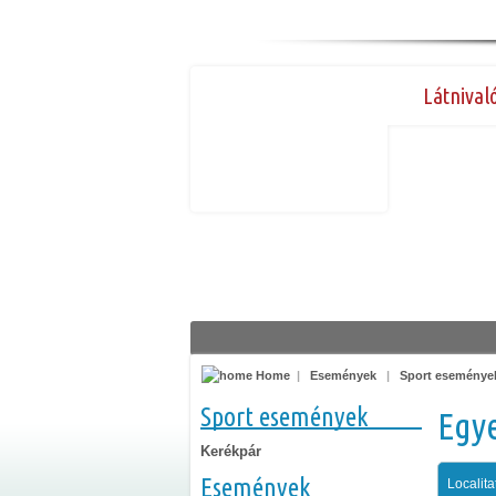
Látnival
Home
|
Események
|
Sport eseménye
Sport események
Egy
Kerékpár
Események
Localita