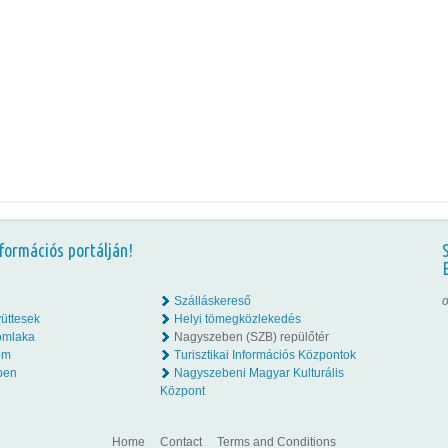
formációs portálján!
Szálláskereső
o
üttesek
Helyi tömegközlekedés
omlaka
Nagyszeben (SZB) repülőtér
lom
Turisztikai Információs Központok
ben
Nagyszebeni Magyar Kulturális
Központ
Home
Contact
Terms and Conditions