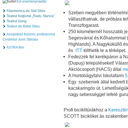
Évi eseménynaptár
Filarmonica de Stat Sibiu
Szeben megyében történelmi 
Teatrul Naţional „Radu Stanca”
vállaszthatnak, de próbára te
Teatrul Gong
Transzfogarast.
Teatrul de Balet Sibiu
250 kilométernél hosszabb jel
Ansamblul folcloric profesionist
Segesvárral és Kőhalommal 
Cindrelul-Junii Sibiului
Highlands). A Nagyküküllő és 
ASTRA film
és
ITT
tölthetik le a térképet.
Fedezzék fel kerékpáron a Na
(Dupuş) településeket! Vála
Akciócsoport (HACS) által
me
A Hortobágyfalvi Iskolafarm
5
Egy szebeniek által kedvelt b
kacskaringós út. Lehetőségü
nagy sebességgel lefelé guru
Profi biciklitúrákhoz a
Keresztén
SCOTT bicikliket ás szakembere