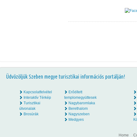
Üdvözöljük Szeben megye turisztikai információs portálján!
Kapcsolatfelvétel
Erődített
Interaktív Térkép
templomegyüttesek
Turisztikai
Nagybaromlaka
útvonalak
Berethalom
Brosúrák
Nagyszeben
Medgyes
K
Home
Co