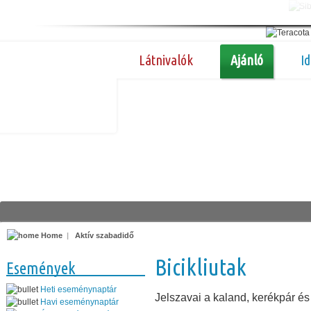
Látnivalók
Ajánló
I
Home
|
Aktív szabadidő
Bicikliutak
Események
Heti eseménynaptár
Jelszavai a kaland, kerékpár é
Havi eseménynaptár