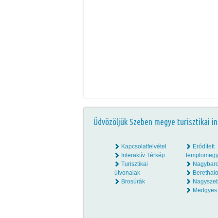
Üdvözöljük Szeben megye turisztikai in
Kapcsolatfelvétel
Erődített
Interaktív Térkép
templomegy
Turisztikai
Nagybar
útvonalak
Beretha
Brosúrák
Nagysze
Medgyes