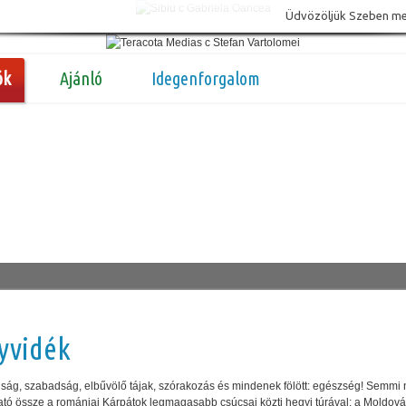
Üdvözöljük Szeben megy
ók
Ajánló
Idegenforgalom
yvidék
ság, szabadság, elbűvölő tájak, szórakozás és mindenek fölött: egészség! Semmi
ató össze a romániai Kárpátok legmagasabb csúcsai közti hegyi túrával: a Moldov