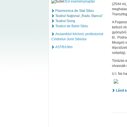
Évi eseménynaptár
(2544 m),
meghalad
Filarmonica de Stat Sibiu
Transzfog
Teatrul Naţional „Radu Stanca”
Teatrul Gong
A Fogaras
Teatrul de Balet Sibiu
tartozó r
gyönyörű 
Ansamblul folcloric profesionist
tó, Podra
Cindrelul-Junii Sibiului
Moaşei) v
ASTRA film
lépcsőzet
szépéig).
Túrázás e
olvassák 
U.I. Ne h
Lásd a