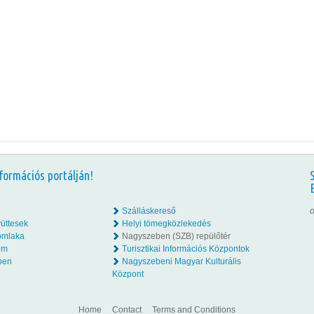
formációs portálján!
Szálláskereső
o
üttesek
Helyi tömegközlekedés
omlaka
Nagyszeben (SZB) repülőtér
lom
Turisztikai Információs Központok
ben
Nagyszebeni Magyar Kulturális
Központ
Home
Contact
Terms and Conditions