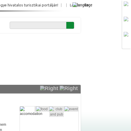
Ro
e hivatalos turisztikai portálján!
|
|
Login
 nem
án