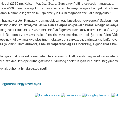
 Negoj (2535 m), Kalcun, Vadász, Scara, Suru vagy Paltinu csúcsok magassága
ja a 2000 m magasságot. Egy másik népszerű látványossága a környéknek a híre
aras, Románia legszebb műútja amely 2034 m magason szeli át a hegyoldalt.
i havasok a Déli Kárpátok legnagyobb tömegű kristályos hegysége. A Szeben me
észt nyugaton az Olt folyóval és keleten az Árpás völgyével határos. A hegyi ösvény
magaslati kilátásokhoz vezetnek, elbűvölő gleccsertavakhoz (Bilea, Feleki tó, Zerg
gel, Boldogasszony tava, Kalcun) és friss vízesésekhez (Negoj, Şerbota, Bilea, Val
ezetnek. Állatvilága kivételes (mormota, zerge, szarvas, őz, vadmacska, fajd), növ
es (a lombhullató erdőktől, a havasi törpefenyőkig és a borókáig, a gyopártól a hav
lőtt gondoskodni kell a megfelelő felszerelésről. Hallgassák meg az időjárás jelent
el a szakmai térképek útbaigazításait. Szükség esetén hívják fel a bileai hegyiment
agyják otthon a fényképezőgépet!
 Fogarasok hegyi ösvényeit