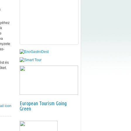
s
gyéhez
ek
e
ea
ényzete
as-
ést és
őket.
European Tourism Going
Green