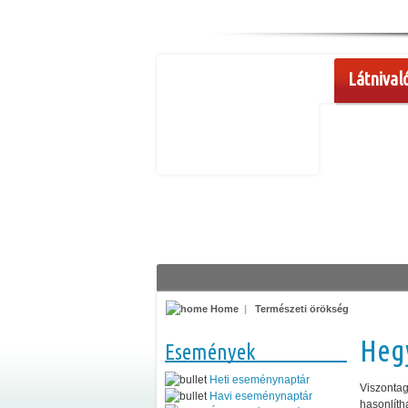
Látnival
Home
|
Természeti örökség
Heg
Események
Heti eseménynaptár
Viszontag
Havi eseménynaptár
hasonlíth