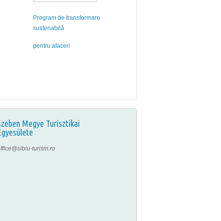
Program de transformare
sustenabilă
pentru afaceri
Szeben Megye Turisztikai
Egyesülete
ffice@sibiu-turism.ro