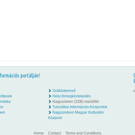
formációs portálján!
Szálláskereső
o
üttesek
Helyi tömegközlekedés
omlaka
Nagyszeben (SZB) repülőtér
lom
Turisztikai Információs Központok
ben
Nagyszebeni Magyar Kulturális
Központ
Home
Contact
Terms and Conditions