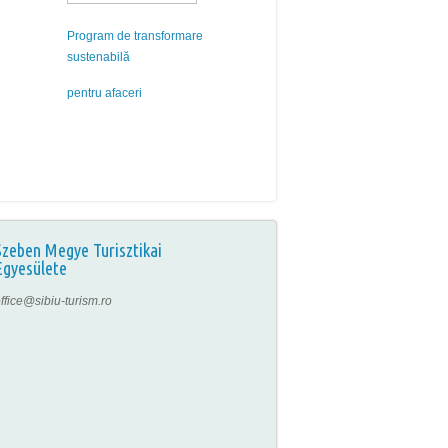
Program de transformare
sustenabilă
pentru afaceri
Szeben Megye Turisztikai
Egyesülete
ffice@sibiu-turism.ro