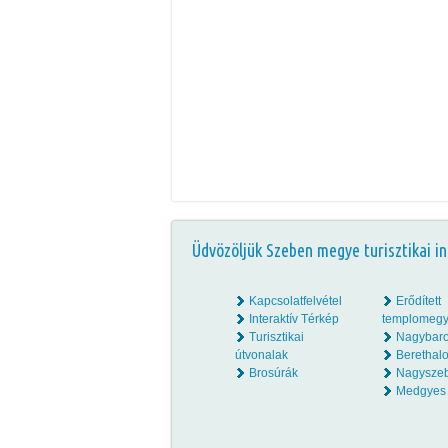
Üdvözöljük Szeben megye turisztikai in
Kapcsolatfelvétel
Erődített
Interaktív Térkép
templomegy
Turisztikai
Nagybar
útvonalak
Beretha
Brosúrák
Nagysze
Medgyes