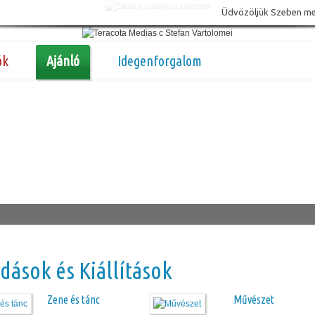
Üdvözöljük Szeben megy
ók
Ajánló
Idegenforgalom
dások és Kiállítások
Zene és tánc
Művészet