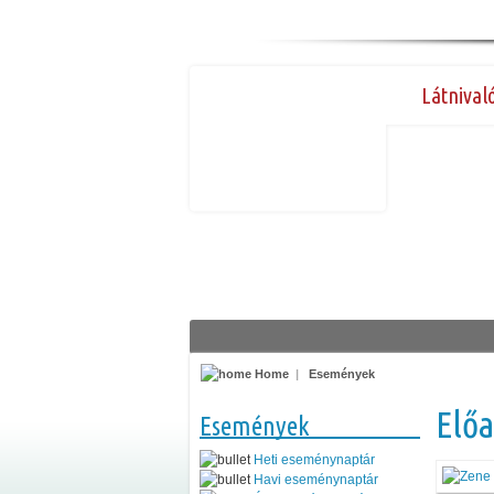
Látnival
Home
|
Események
Előa
Események
Heti eseménynaptár
Havi eseménynaptár