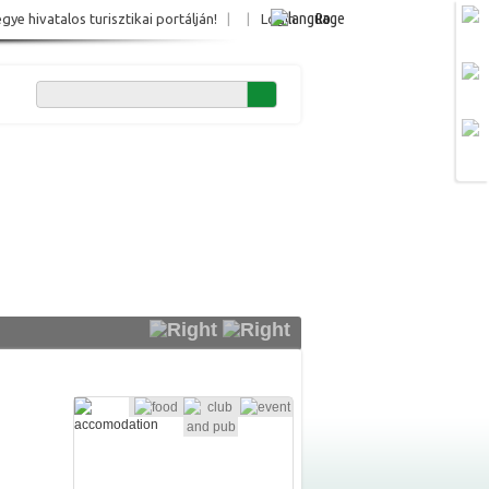
Ro
e hivatalos turisztikai portálján!
|
|
Login