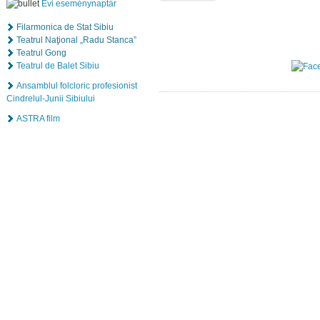
Évi eseménynaptár
Filarmonica de Stat Sibiu
Teatrul Naţional „Radu Stanca”
Teatrul Gong
Teatrul de Balet Sibiu
Ansamblul folcloric profesionist
Cindrelul-Junii Sibiului
ASTRA film