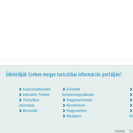
Üdvözöljük Szeben megye turisztikai információs portálján!
Kapcsolatfelvétel
Erődített
Interaktív Térkép
templomegyüttesek
Turisztikai
Nagybaromlaka
útvonalak
Berethalom
Brosúrák
Nagyszeben
Medgyes
K
Home
Co