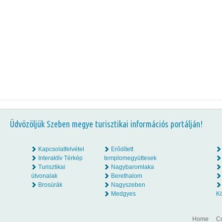
Üdvözöljük Szeben megye turisztikai információs portálján!
Kapcsolatfelvétel
Erődített
Interaktív Térkép
templomegyüttesek
Turisztikai
Nagybaromlaka
útvonalak
Berethalom
Brosúrák
Nagyszeben
Medgyes
K
Home
Co