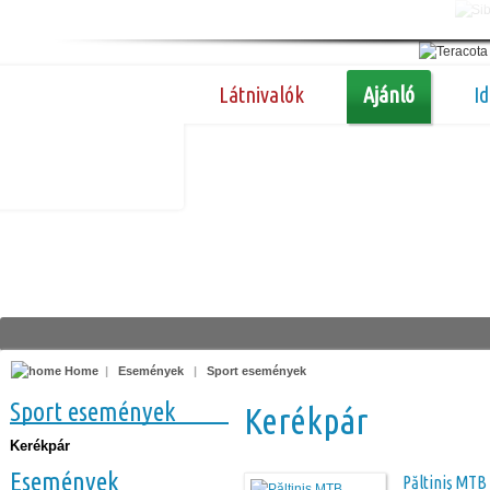
Látnivalók
Ajánló
I
Home
|
Események
|
Sport események
Sport események
Kerékpár
Kerékpár
Események
Păltiniş MTB 