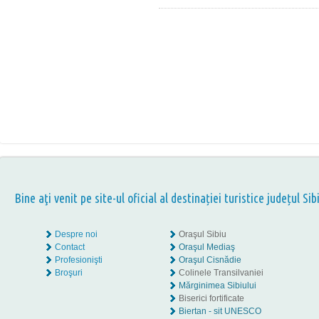
Bine aţi venit pe site-ul oficial al destinației turistice județul Sib
Despre noi
Oraşul Sibiu
Contact
Oraşul Mediaş
Profesionişti
Oraşul Cisnădie
Broşuri
Colinele Transilvaniei
Mărginimea Sibiului
Biserici fortificate
Biertan - sit UNESCO