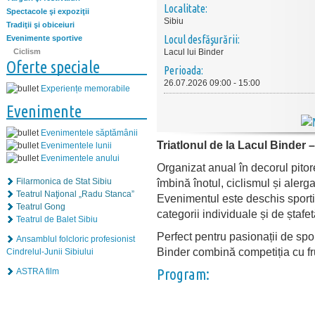
Localitate:
Spectacole şi expoziţii
Sibiu
Tradiţii şi obiceiuri
Locul desfăşurării:
Evenimente sportive
Ciclism
Lacul lui Binder
Oferte speciale
Perioada:
26.07.2026 09:00 - 15:00
Experiențe memorabile
Evenimente
Evenimentele săptămânii
Triatlonul de la Lacul Binder –
Evenimentele lunii
Evenimentele anului
Organizat anual în decorul pitore
Filarmonica de Stat Sibiu
îmbină înotul, ciclismul și alerg
Teatrul Naţional „Radu Stanca”
Evenimentul este deschis sportiv
Teatrul Gong
categorii individuale și de ștafe
Teatrul de Balet Sibiu
Perfect pentru pasionații de sport
Ansamblul folcloric profesionist
Binder combină competiția cu f
Cindrelul-Junii Sibiului
Program:
ASTRA film