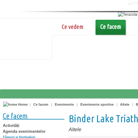
Ce vedem
Ce facem
Home
|
Ce facem
|
Evenimente
|
Evenimente sportive
|
Altele
|
B
Ce facem
Binder Lake Triat
Activități
Altele
Agenda evenimentelor
Târguri şi festivaluri