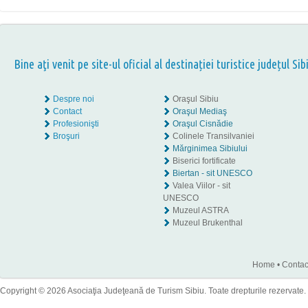
Bine aţi venit pe site-ul oficial al destinației turistice județul Sib
Despre noi
Oraşul Sibiu
Contact
Oraşul Mediaş
Profesionişti
Oraşul Cisnădie
Broşuri
Colinele Transilvaniei
Mărginimea Sibiului
Biserici fortificate
Biertan - sit UNESCO
Valea Viilor - sit
UNESCO
Muzeul ASTRA
Muzeul Brukenthal
Home
•
Contac
Copyright © 2026 Asociaţia Judeţeană de Turism Sibiu. Toate drepturile rezervate.