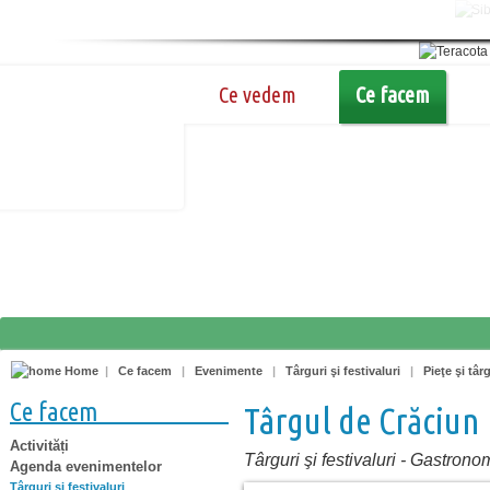
Ce vedem
Ce facem
Home
|
Ce facem
|
Evenimente
|
Târguri şi festivaluri
|
Pieţe şi târ
Ce facem
Târgul de Crăciun
Activități
Târguri şi festivaluri
-
Gastrono
Agenda evenimentelor
Târguri şi festivaluri