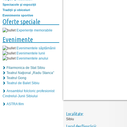
Spectacole şi expoziţii
Tradiţii şi obiceiuri
Evenimente sportive
Oferte speciale
Experiențe memorabile
Evenimente
Evenimentele săptămânii
Evenimentele lunii
Evenimentele anului
Filarmonica de Stat Sibiu
Teatrul Naţional „Radu Stanca”
Teatrul Gong
Teatrul de Balet Sibiu
Ansamblul folcloric profesionist
Cindrelul-Junii Sibiului
ASTRA film
Localitate:
Sibiu
Locul desfăşurării: