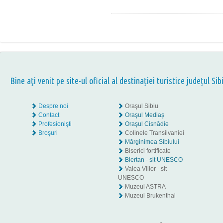
Bine aţi venit pe site-ul oficial al destinației turistice județul Sib
Despre noi
Oraşul Sibiu
Contact
Oraşul Mediaş
Profesionişti
Oraşul Cisnădie
Broşuri
Colinele Transilvaniei
Mărginimea Sibiului
Biserici fortificate
Biertan - sit UNESCO
Valea Viilor - sit
UNESCO
Muzeul ASTRA
Muzeul Brukenthal