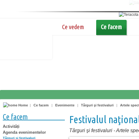
Ce vedem
Ce facem
Home
|
Ce facem
|
Evenimente
|
Târguri şi festivaluri
|
Artele spec
Ce facem
Festivalul naţiona
Activități
Târguri şi festivaluri
-
Artele spe
Agenda evenimentelor
Târguri şi festivaluri