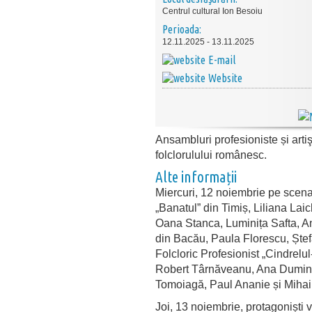
Centrul cultural Ion Besoiu
Perioada:
12.11.2025 - 13.11.2025
E-mail
Website
Ansambluri profesioniste și arti
folclorulului românesc.
Alte informații
Miercuri
, 12
noiembrie
pe
scen
„
Banatul
” din
Timi
ș
, Liliana
Laic
Oana
Stanca
, Luminița
Safta
,
A
din
Bac
ău
, Paula Florescu,
Ște
Folcloric
Profesionist
„
Cindrelul
Robert
T
ârn
ăveanu
, Ana
Dumin
Tomoiagă
, Paul
Ananie
și
Miha
Joi, 13
noiembrie
,
protagoniști
v