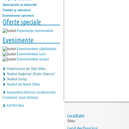
Spectacole şi expoziţii
Tradiţii şi obiceiuri
Evenimente sportive
Oferte speciale
Experiențe memorabile
Evenimente
Evenimentele săptămânii
Evenimentele lunii
Evenimentele anului
Filarmonica de Stat Sibiu
Teatrul Naţional „Radu Stanca”
Teatrul Gong
Teatrul de Balet Sibiu
Ansamblul folcloric profesionist
Cindrelul-Junii Sibiului
ASTRA film
Localitate:
Sibiu
Locul desfăşurării: