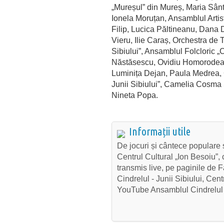
„
Mure
șul
” din Mureș, Maria
S
ân
Ionela
Moru
țan
,
Ansamblul
Artis
Filip,
Lucica
P
ăltineanu
, Dana
Vieru
, Ilie
Caraș
, Orchestra de 
Sibiului”,
Ansamblul
Folcloric
„
C
Năstăsescu
, Ovidiu
Homorode
Luminița
Dejan
, Paula
Medrea
,
Junii
Sibiului”, Camelia
Cosma
Nineta
Popa.
Informații utile
De
jocuri
și
c
ântece
populare
Centrul Cultural
„Ion
Besoiu
”,
transmis
live,
pe
paginile
de F
Cindrelul
-
Junii
Sibiului, Cent
YouTube
Ansamblul
Cindrelul