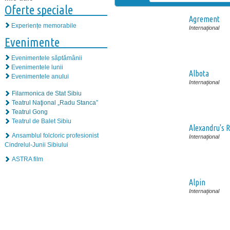
Oferte speciale
Agrement
Experiențe memorabile
Internaţional
Evenimente
Evenimentele săptămânii
Evenimentele lunii
Albota
Evenimentele anului
Internaţional
Filarmonica de Stat Sibiu
Teatrul Naţional „Radu Stanca”
Teatrul Gong
Teatrul de Balet Sibiu
Alexandru's R
Ansamblul folcloric profesionist
Internaţional
Cindrelul-Junii Sibiului
ASTRA film
Alpin
Internaţional