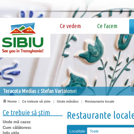
Ce vedem
Ce facem
Teracota Medias c Stefan Vartolomei
Home
|
Ce trebuie să știm
|
Unde mănânc
|
Restaurante locale
Ce trebuie să știm
Restaurante local
Unde mă cazez
Cum călătoresc
Localitate:
Toate
Info utile