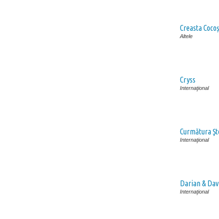
Creasta Cocoș
Altele
Cryss
Internaţional
Curmătura Şt
Internaţional
Darian & Dav
Internaţional