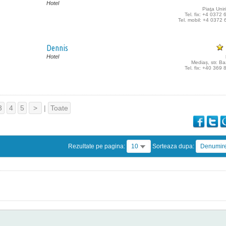
Hotel
Piaţa Uniri
Tel. fix: +4 0372
Tel. mobil: +4 0372
Dennis
Hotel
Mediaș, str. B
Tel. fix: +40 369
3
4
5
>
|
Toate
Rezultate pe pagina:
10
Sorteaza dupa:
Denumir