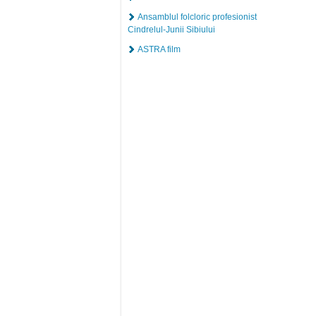
Ansamblul folcloric profesionist
Cindrelul-Junii Sibiului
ASTRA film