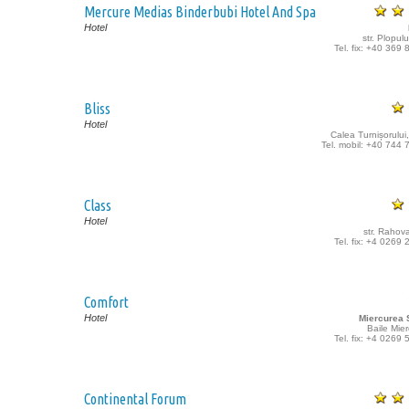
Mercure Medias Binderbubi Hotel And Spa
Hotel
str. Plopulu
Tel. fix: +40 369
Bliss
Hotel
Calea Turnișorului,
Tel. mobil: +40 744
Class
Hotel
str. Rahova
Tel. fix: +4 0269
Comfort
Hotel
Miercurea S
Baile Mie
Tel. fix: +4 0269
Continental Forum