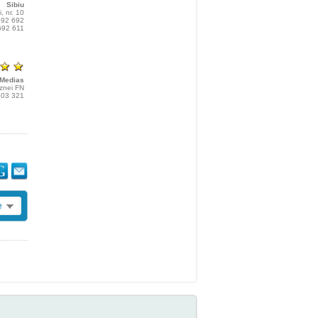
Sibiu
i, nr. 10
 692 692
 692 611
Medias
aznei FN
 803 321
e