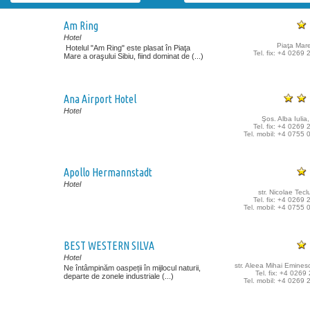
Am Ring
Hotel
Piaţa Mare
Hotelul "Am Ring" este plasat în Piaţa
Tel. fix: +4 0269
Mare a oraşului Sibiu, fiind dominat de (...)
Ana Airport Hotel
Hotel
Şos. Alba Iulia,
Tel. fix: +4 0269
Tel. mobil: +4 0755
Apollo Hermannstadt
Hotel
str. Nicolae Tecl
Tel. fix: +4 0269
Tel. mobil: +4 0755
BEST WESTERN SILVA
Hotel
str. Aleea Mihai Eminesc
Ne întâmpinăm oaspeții în mijlocul naturii,
Tel. fix: +4 026
departe de zonele industriale (...)
Tel. mobil: +4 0269