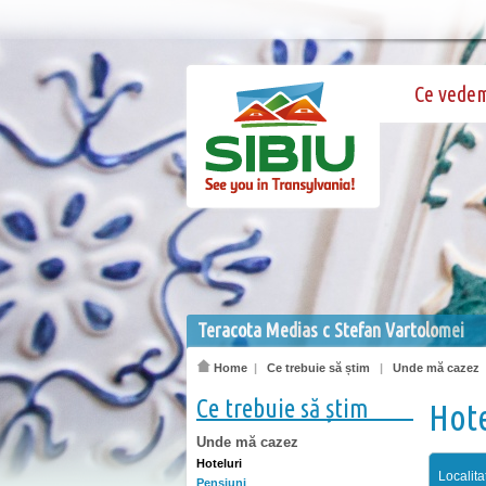
Ce vede
Teracota Medias c Stefan Vartolomei
Home
|
Ce trebuie să știm
|
Unde mă cazez
Ce trebuie să știm
Hote
Unde mă cazez
Hoteluri
Localita
Pensiuni