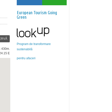
European Tourism Going
Green
ERVĂ
Program de transformare
e: 430m.
sustenabilă
24.15 E
pentru afaceri