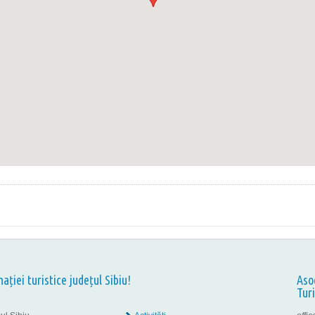
nației turistice județul Sibiu!
Aso
Tur