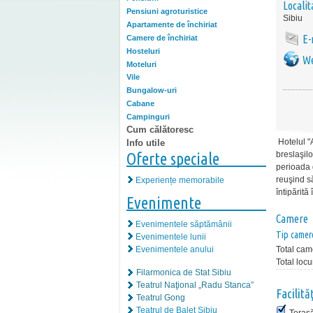
Localit
Pensiuni agroturistice
Sibiu
Apartamente de închiriat
E-
Camere de închiriat
Hosteluri
We
Moteluri
Vile
Bungalow-uri
Cabane
Campinguri
Cum călătoresc
Hotelul "
Info utile
Oferte speciale
breslaşilo
perioada 
reuşind s
Experiențe memorabile
întipărit
Evenimente
Camere
Evenimentele săptămânii
Tip camer
Evenimentele lunii
Evenimentele anului
Total cam
Total locu
Filarmonica de Stat Sibiu
Teatrul Naţional „Radu Stanca”
Facilită
Teatrul Gong
Teatrul de Balet Sibiu