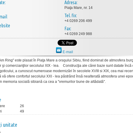
ate:
Adresa:
Piaţa Mare, nr. 14
Tel. fix:
mail
+4 0269 206 499
bsite
Fax:
+4 0269 249 988
E-mail
Am Ring" este plasat în Piaţa Mare a oraşului Sibiu, fiind dominat de atmosfera bu
r şi comercianţilor secolului XIX - lea.
Construcţia ale cărei baze sunt datate încă 
goticului, a cunoscut numeroase modernizări în secolele XVIII si XIX, cea mai rece
ă vă ofere confortul secolului XXI - lea păstrând însă nealterată atmosfera unei epo
ă în memoria socială sibiană ca cea a "vremurilor bune de altădată".
e
ere
26
ri
49
ţi unitate