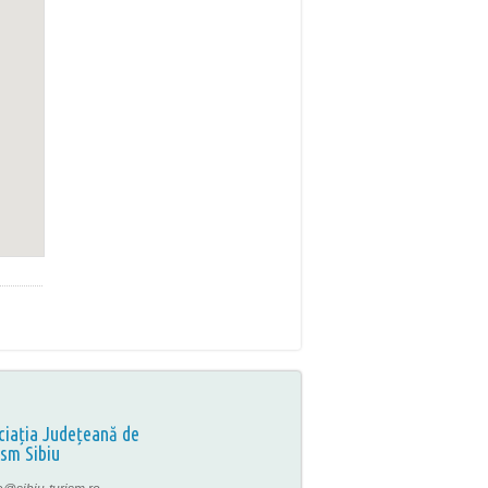
ciația Județeană de
ism Sibiu