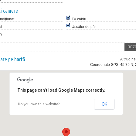
ă
ţi camere
ndiţionat
TV cablu
et
Uscător de păr
on
REZ
nare pe hartă
Altitudin
Coordonate GPS: 45.79 N, 
This page can't load Google Maps correctly.
OK
Do you own this website?