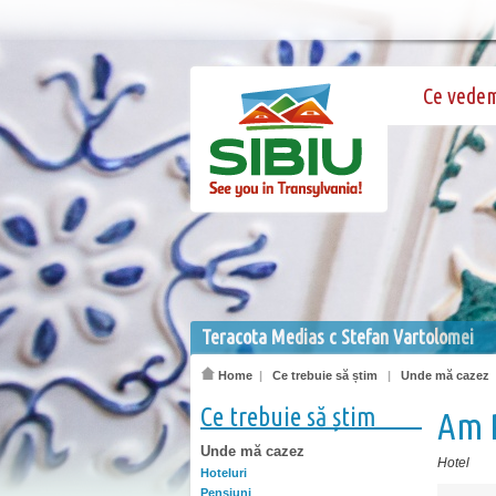
Ce vede
Teracota Medias c Stefan Vartolomei
Home
|
Ce trebuie să știm
|
Unde mă cazez
Ce trebuie să știm
Am 
Unde mă cazez
Hotel
Hoteluri
Pensiuni