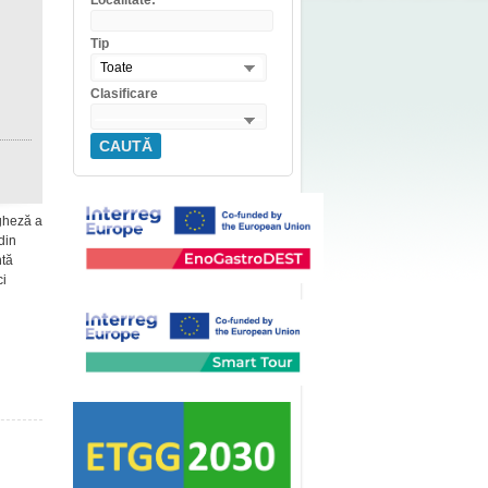
Localitate:
Tip
Toate
Clasificare
CAUTĂ
rgheză a
din
ntă
ci