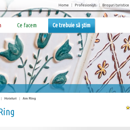
Home
|
Profesionişti
|
Broşuri turistice
m
Ce facem
Ce trebuie să știm
|
Hoteluri
|
Am Ring
Ring