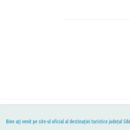
Bine aţi venit pe site-ul oficial al destinației turistice județul Sib