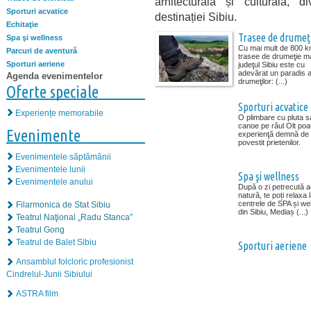
arhitecturală și culturală, di
Sporturi acvatice
destinației Sibiu.
Echitaţie
Trasee de drumeţ
Spa şi wellness
Cu mai mult de 800 k
Parcuri de aventură
trasee de drumeţie m
Sporturi aeriene
judeţul Sibiu este cu
adevărat un paradis a
Agenda evenimentelor
drumeţilor: (...)
Oferte speciale
Sporturi acvatice
Experiențe memorabile
O plimbare cu pluta s
canoe pe râul Olt poat
Evenimente
experienţă demnă de
povestit prietenilor.
Evenimentele săptămânii
Evenimentele lunii
Spa şi wellness
Evenimentele anului
După o zi petrecută ac
natură, te poți relaxa 
centrele de SPA și we
Filarmonica de Stat Sibiu
din Sibiu, Mediaș (...)
Teatrul Naţional „Radu Stanca”
Teatrul Gong
Teatrul de Balet Sibiu
Sporturi aeriene
Ansamblul folcloric profesionist
Cindrelul-Junii Sibiului
ASTRA film