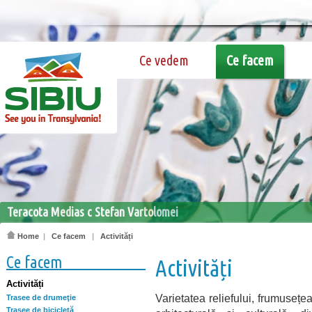
Ce vedem
Ce facem
Teracota Medias c Stefan Vartolomei
Home
|
Ce facem
|
Activități
Ce facem
Activități
Activități
Varietatea reliefului, frumusețe
Trasee de drumeţie
Trasee de bicicletă