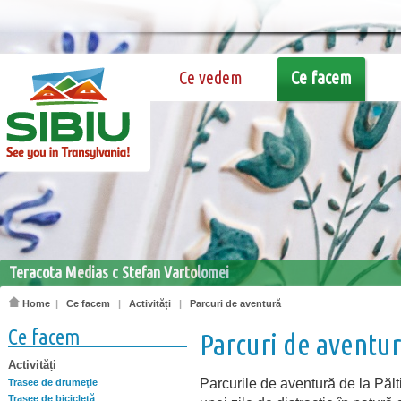
Ce vedem
Ce facem
Teracota Medias c Stefan Vartolomei
Home
|
Ce facem
|
Activități
|
Parcuri de aventură
Ce facem
Parcuri de aventu
Activități
Parcurile de aventură de la Pălt
Trasee de drumeţie
Trasee de bicicletă