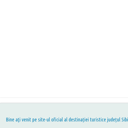
Bine aţi venit pe site-ul oficial al destinației turistice județul Sib