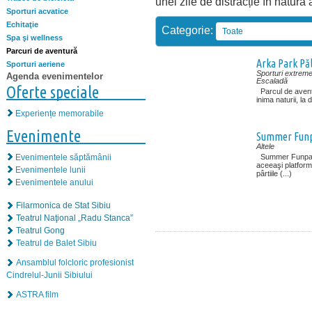
unei zile de distracție în natură 
Sporturi acvatice
Echitaţie
Categorie:
Toate
Spa şi wellness
Parcuri de aventură
Arka Park Păl
Sporturi aeriene
Sporturi extrem
Agenda evenimentelor
Escaladă
Oferte speciale
Parcul de avent
inima naturii, la 
Experiențe memorabile
Evenimente
Summer Funpa
Altele
Summer Funpark
Evenimentele săptămânii
aceeaşi platform
Evenimentele lunii
pârtiile (...)
Evenimentele anului
Filarmonica de Stat Sibiu
Teatrul Naţional „Radu Stanca”
Teatrul Gong
Teatrul de Balet Sibiu
Ansamblul folcloric profesionist
Cindrelul-Junii Sibiului
ASTRA film