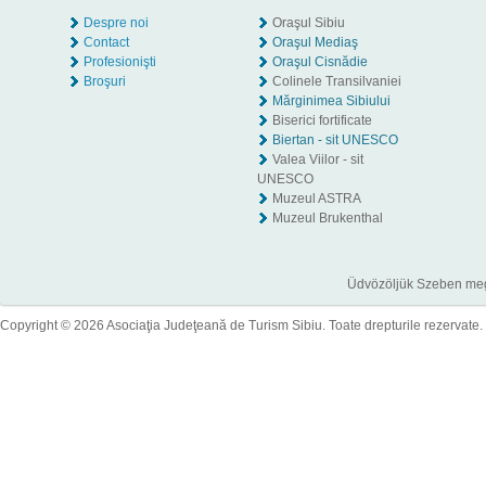
Despre noi
Oraşul Sibiu
Contact
Oraşul Mediaş
Profesionişti
Oraşul Cisnădie
Broşuri
Colinele Transilvaniei
Mărginimea Sibiului
Biserici fortificate
Biertan - sit UNESCO
Valea Viilor - sit
UNESCO
Muzeul ASTRA
Muzeul Brukenthal
Üdvözöljük Szeben megye
Copyright © 2026 Asociaţia Judeţeană de Turism Sibiu. Toate drepturile rezervate.