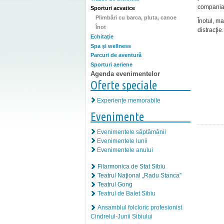
compania 
Sporturi acvatice
Plimbări cu barca, pluta, canoe
Înotul, m
Înot
distracţie
Echitaţie
Spa şi wellness
Parcuri de aventură
Sporturi aeriene
Agenda evenimentelor
Oferte speciale
Experiențe memorabile
Evenimente
Evenimentele săptămânii
Evenimentele lunii
Evenimentele anului
Filarmonica de Stat Sibiu
Teatrul Naţional „Radu Stanca”
Teatrul Gong
Teatrul de Balet Sibiu
Ansamblul folcloric profesionist
Cindrelul-Junii Sibiului