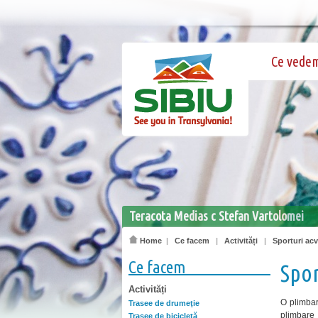
Ce vede
Teracota Medias c Stefan Vartolomei
Home
|
Ce facem
|
Activități
|
Sporturi acv
Ce facem
Spor
Activități
O plimbar
Trasee de drumeţie
plimbare
Trasee de bicicletă