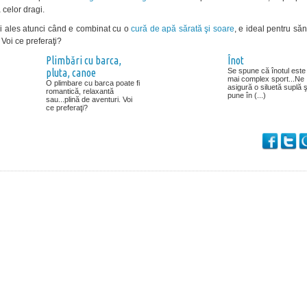
celor dragi.
ai ales atunci când e combinat cu o
cură de apă sărată şi soare
, e ideal pentru săn
. Voi ce preferaţi?
Plimbări cu barca,
Înot
pluta, canoe
Se spune că înotul este
mai complex sport...Ne
O plimbare cu barca poate fi
asigură o siluetă suplă ş
romantică, relaxantă
pune în (...)
sau...plină de aventuri. Voi
ce preferaţi?