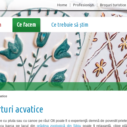
Home
|
Profesionişti
|
Broşuri turistice
m
Ce facem
Ce trebuie să știm
atice
turi acvatice
e cu pluta sau cu canoe pe râul Olt poate fi o experienţă demnă de povestit priete
 cu barca pe lacul din
grădina zoologică din Sibiu
poate fi relaxantă, clipe pl