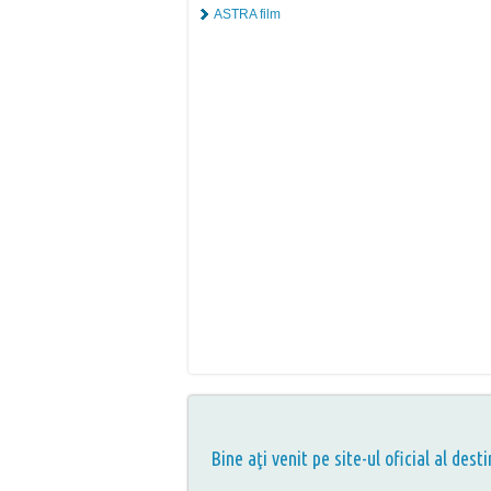
ASTRA film
Bine aţi venit pe site-ul oficial al desti