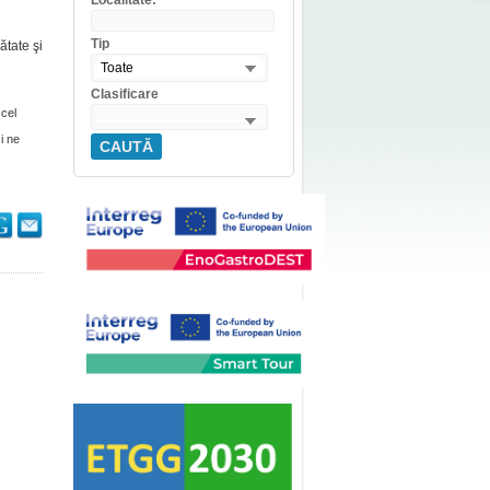
Localitate:
Tip
ătate şi
Toate
Clasificare
 cel
i ne
CAUTĂ