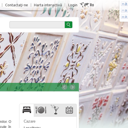
Ro
|
Contactaţi-ne
|
Harta interactivă
|
Login
Cazare
nilor. O
ăcute în