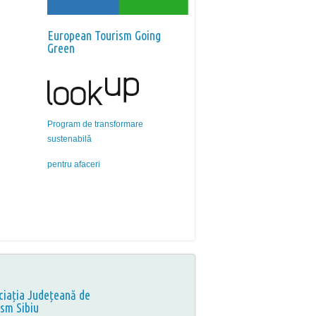
European Tourism Going
Green
Program de transformare
sustenabilă
pentru afaceri
ciația Județeană de
ism Sibiu