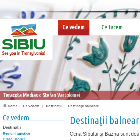
Ce vedem
Ce facem
Teracota Medias c Stefan Vartolomei
Home
|
Ce vedem
|
Destinații
|
Destinaţii balneare
Ce vedem
Destinaţii balnear
Destinații
Ocna Sibului şi Bazna sunt două
Regiuni turistice
Oraşe istorice