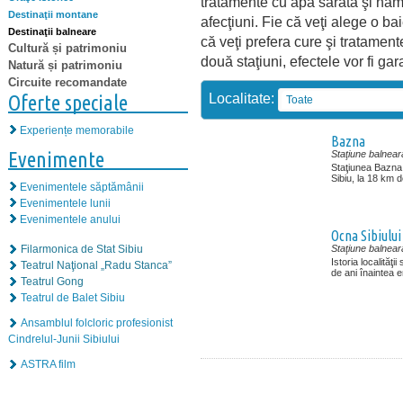
tratamente cu apă sărată şi nămo
Destinaţii montane
afecţiuni. Fie că veţi alege o ba
Destinaţii balneare
că veţi prefera cure şi tratamen
Cultură și patrimoniu
două staţiuni, efectele vor fi gar
Natură și patrimoniu
Circuite recomandate
Localitate:
Oferte speciale
Toate
Experiențe memorabile
Bazna
Evenimente
Staţiune balnear
Staţiunea Bazna e
Sibiu, la 18 km d
Evenimentele săptămânii
Evenimentele lunii
Evenimentele anului
Ocna Sibiului
Filarmonica de Stat Sibiu
Staţiune balnear
Istoria localităţii
Teatrul Naţional „Radu Stanca”
de ani înaintea er
Teatrul Gong
Teatrul de Balet Sibiu
Ansamblul folcloric profesionist
Cindrelul-Junii Sibiului
ASTRA film