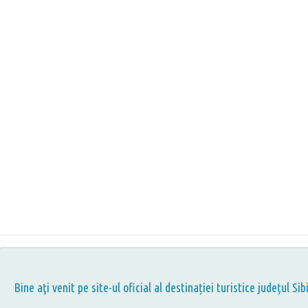
Bine aţi venit pe site-ul oficial al destinației turistice județul Sib