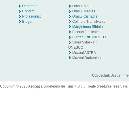
Despre noi
Oraşul Sibiu
Contact
Oraşul Mediaş
Profesionişti
Oraşul Cisnădie
Broşuri
Colinele Transilvaniei
Mărginimea Sibiului
Biserici fortificate
Biertan - sit UNESCO
Valea Viilor - sit
UNESCO
Muzeul ASTRA
Muzeul Brukenthal
Üdvözöljük Szeben megye
Copyright © 2026 Asociaţia Judeţeană de Turism Sibiu. Toate drepturile rezervate.