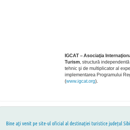
IGCAT – Asociaţia Internaţion
Turism
, structură independentă 
tehnic şi de multiplicator al exp
implementarea Programului Re
(
www.igcat.org
).
Bine aţi venit pe site-ul oficial al destinației turistice județul Sib