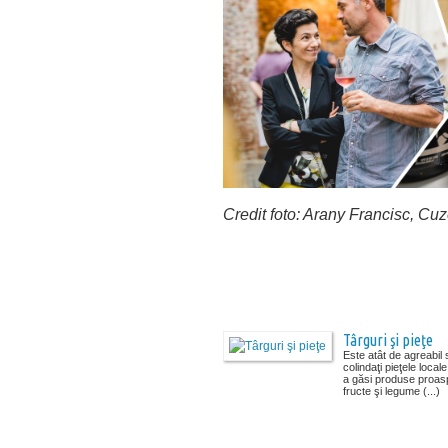
Credit foto: Arany Francisc, C
Târguri şi pieţe
Este atât de agreabil 
colindaţi pieţele local
a găsi produse proas
fructe şi legume (...)