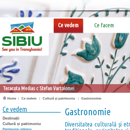
Ce vedem
Ce facem
Sibiu c Gabriela Oancea
Home
|
Ce vedem
|
Cultură și patrimoniu
|
Gastronomie
Ce vedem
Gastronomie
Destinații
Diversitatea culturală și etn
Cultură și patrimoniu
Patrimoniu religios