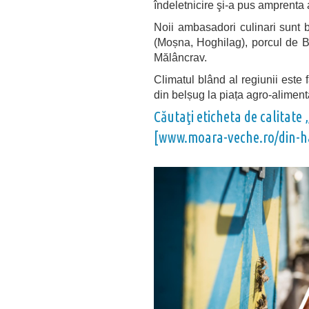
îndeletnicire şi-a pus amprenta 
Noii ambasadori culinari sunt b
(Moșna, Hoghilag), porcul de 
Mălâncrav.
Climatul blând al regiunii este f
din belșug la piața agro-alimen
Căutaţi eticheta de calitate
[
www.moara-veche.ro/din-ha