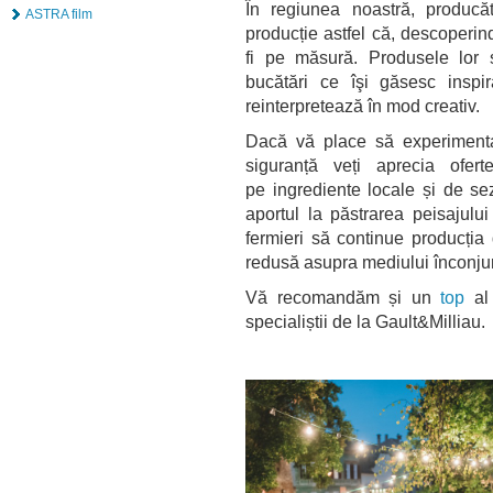
În regiunea noastră, pr
oducăt
ASTRA film
producție astfel că, descoperi
fi pe măsură. Produsele lor s
bucătări ce îşi găsesc inspir
reinterpretează în mod creativ.
Dacă vă place să experimentați
siguranță veți aprecia ofer
pe ingrediente locale și de s
aportul la păstrarea peisajului 
fermieri să continue producți
redusă asupra mediului înconju
Vă recomandăm și un
top
al 
specialiștii de la Gault&Milliau.