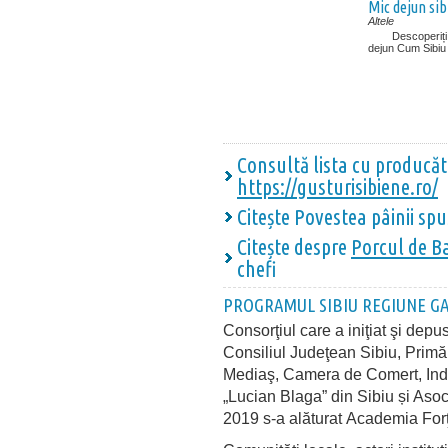
Mic dejun sib
Altele
Descoperiți ar
dejun Cum Sibiu a
Consultă lista cu producăto
https://gusturisibiene.ro/
Citește
Povestea pâini
i
spus
Citește despre
P
orcul de B
chefi
PROGRAMUL SIBIU REGIUNE G
Consorţiul care a iniţiat şi depu
Consiliul Judeţean Sibiu, Primăr
Mediaş, Camera de Comert, Indus
„Lucian Blaga” din Sibiu și Asoc
2019 s-a alăturat Academia Forţ