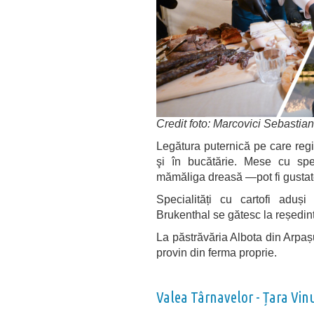
Credit foto: Marcovici Sebastia
Legătura puternică pe care regi
şi în bucătărie. Mese cu spec
mămăliga dreasă —pot fi gustate
Specialități cu cartofi adu
Brukenthal se gătesc la reședinț
La păstrăvăria Albota din Arpaș
provin din ferma proprie.
Valea Târnavelor - Țara Vin