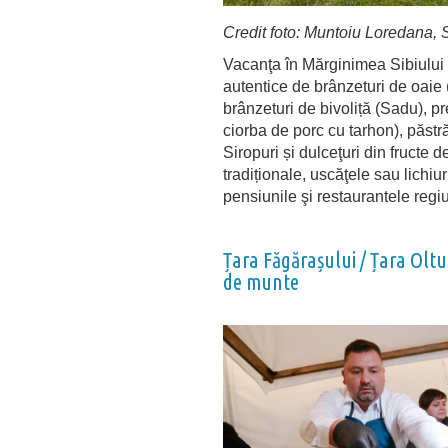
Credit foto: Muntoiu Loredana,
Vacanţa în Mărginimea Sibiului e
autentice de brânzeturi de oaie
brânzeturi de bivoliță (Sadu), 
ciorba de porc cu tarhon), păst
Siropuri și dulceţuri din fructe d
tradiționale, uscăţele sau lich
pensiunile şi restaurantele regiu
Țara Făgărașului / Țara Oltul
de munte