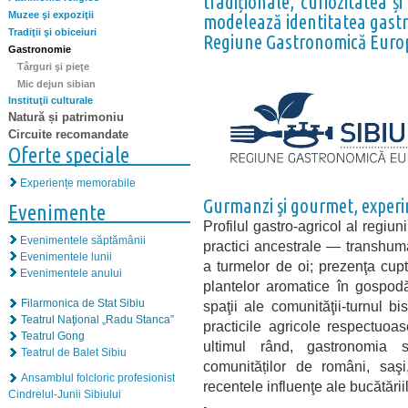
tradiționale, curiozitatea ș
Muzee şi expoziţii
modelează identitatea gastro
Tradiţii şi obiceiuri
Regiune Gastronomică Europ
Gastronomie
Târguri şi pieţe
Mic dejun sibian
Instituţii culturale
Natură și patrimoniu
Circuite recomandate
Oferte speciale
Experiențe memorabile
Gurmanzi şi gourmet, experim
Evenimente
Profilul gastro-agricol al regiun
Evenimentele săptămânii
practici ancestrale — transhu
Evenimentele lunii
a turmelor de oi; prezenţa cupt
Evenimentele anului
plantelor aromatice în gospodă
Filarmonica de Stat Sibiu
spaţii ale comunităţii-turnul bi
Teatrul Naţional „Radu Stanca”
practicile agricole respectuo
Teatrul Gong
ultimul rând, gastronomia s
Teatrul de Balet Sibiu
comunităților de români, saşi
Ansamblul folcloric profesionist
recentele influenţe ale bucătării
Cindrelul-Junii Sibiului