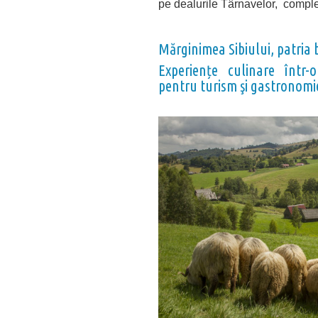
pe dealurile Târnavelor, comp
Mărginimea Sibiului, patria 
Experiențe culinare într-
pentru turism şi gastronomi