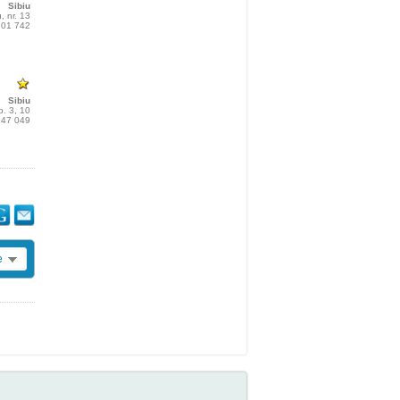
Sibiu
, nr. 13
 701 742
Sibiu
p. 3, 10
 147 049
e