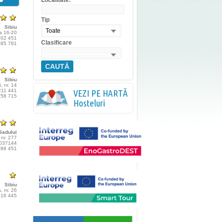
Localitate:
Tip
Sibiu
Toate
a 16-20
 202 451
Clasificare
 085 791
CAUTĂ
Sibiu
, nr. 14
 211 441
VEZI PE HARTĂ
 258 715
Hosteluri
Sadului
, nr. 277
8 037144
 588 451
Sibiu
, nr. 26
 216 445