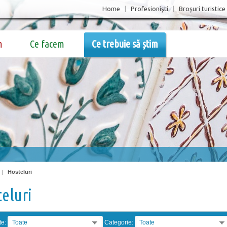
Home
|
Profesionişti
|
Broşuri turistice
m
Ce facem
Ce trebuie să știm
|
Hosteluri
eluri
te:
Toate
Categorie:
Toate