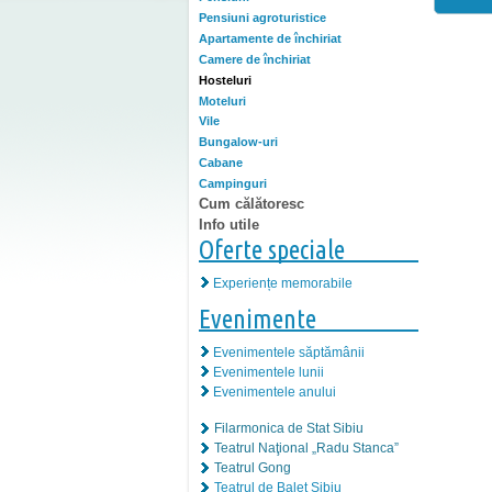
Pensiuni agroturistice
Apartamente de închiriat
Camere de închiriat
Hosteluri
Moteluri
Vile
Bungalow-uri
Cabane
Campinguri
Cum călătoresc
Info utile
Oferte speciale
Experiențe memorabile
Evenimente
Evenimentele săptămânii
Evenimentele lunii
Evenimentele anului
Filarmonica de Stat Sibiu
Teatrul Naţional „Radu Stanca”
Teatrul Gong
Teatrul de Balet Sibiu