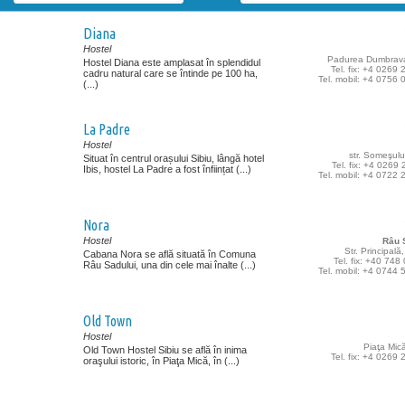
Diana
Hostel
Padurea Dumbrav
Hostel Diana este amplasat în splendidul
Tel. fix: +4 0269
cadru natural care se întinde pe 100 ha,
Tel. mobil: +4 0756
(...)
La Padre
Hostel
str. Someşului
Situat în centrul orașului Sibiu, lângă hotel
Tel. fix: +4 0269
Ibis, hostel La Padre a fost înființat (...)
Tel. mobil: +4 0722
Nora
Hostel
Râu 
Str. Principală
Cabana Nora se află situată în Comuna
Tel. fix: +40 74
Râu Sadului, una din cele mai înalte (...)
Tel. mobil: +4 0744
Old Town
Hostel
Piaţa Mică
Old Town Hostel Sibiu se află în inima
Tel. fix: +4 0269
oraşului istoric, în Piaţa Mică, în (...)