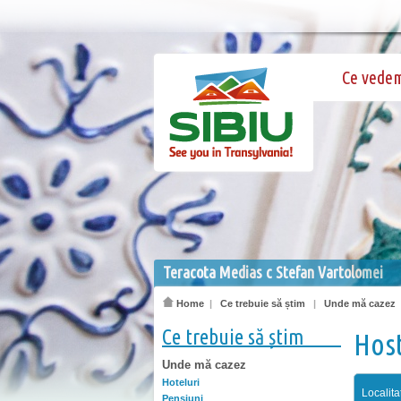
Ce vede
Teracota Medias c Stefan Vartolomei
Home
|
Ce trebuie să știm
|
Unde mă cazez
Ce trebuie să știm
Host
Unde mă cazez
Hoteluri
Localita
Pensiuni