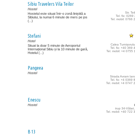
Sibiu Travelers Vila Teilor
Hostel
Str. Tei
Hostelul este situat într-o zonă liniștită a
Tel. fix: 026
Sibiului, la numai 6 minute de mers pe jos
Tel. mobil: 0766
(...)
Stefani
Hotel
Calea Turnișorului
Situat la doar 5 minute de Aeroportul
Tel. fix: +40 369
Internațional Sibiu și la 10 minute de gară,
Tel. mobil: +4 0755
Hotelul (...)
Pangeea
Hostel
Strada Avram Ianc
Tel. fix: +4 0369
Tel. mobil: +4 0747
Enescu
Hostel
trup 34-Vălari,
Tel. mobil: +40 722
B 13