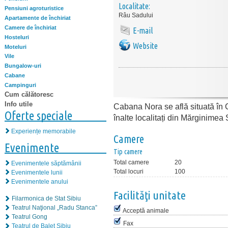
Localitate:
Pensiuni agroturistice
Râu Sadului
Apartamente de închiriat
Camere de închiriat
E-mail
Hosteluri
Website
Moteluri
Vile
Bungalow-uri
Cabane
Campinguri
Cum călătoresc
Info utile
Cabana Nora se află situată în
Oferte speciale
înalte localitați din Mărginimea 
Experiențe memorabile
Camere
Evenimente
Tip camere
Total camere
20
Evenimentele săptămânii
Total locuri
100
Evenimentele lunii
Evenimentele anului
Facilităţi unitate
Filarmonica de Stat Sibiu
Teatrul Naţional „Radu Stanca”
Acceptă animale
Teatrul Gong
Fax
Teatrul de Balet Sibiu