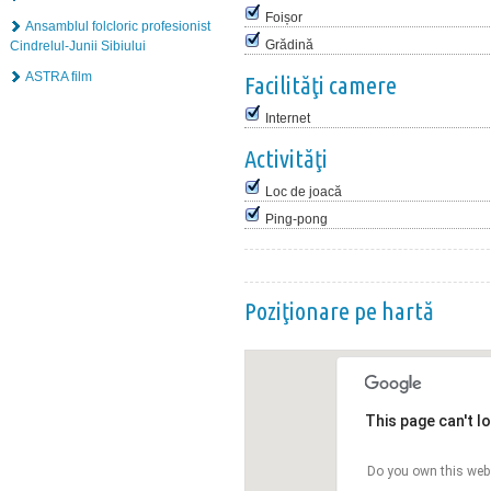
Foișor
Ansamblul folcloric profesionist
Grădină
Cindrelul-Junii Sibiului
ASTRA film
Facilităţi camere
Internet
Activităţi
Loc de joacă
Ping-pong
Poziţionare pe hartă
This page can't l
Do you own this web