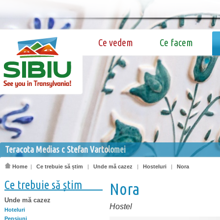
Ce vedem
Ce facem
Teracota Medias c Stefan Vartolomei
Home
|
Ce trebuie să știm
|
Unde mă cazez
|
Hosteluri
|
Nora
Ce trebuie să știm
Nora
Unde mă cazez
Hostel
Hoteluri
Pensiuni