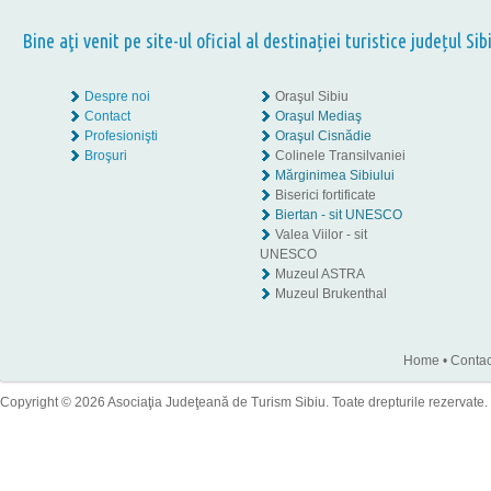
Bine aţi venit pe site-ul oficial al destinației turistice județul Sib
Despre noi
Oraşul Sibiu
Contact
Oraşul Mediaş
Profesionişti
Oraşul Cisnădie
Broşuri
Colinele Transilvaniei
Mărginimea Sibiului
Biserici fortificate
Biertan - sit UNESCO
Valea Viilor - sit
UNESCO
Muzeul ASTRA
Muzeul Brukenthal
Home
•
Contac
Copyright © 2026 Asociaţia Judeţeană de Turism Sibiu. Toate drepturile rezervate.