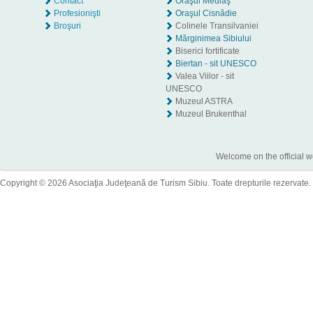
Contact
Oraşul Mediaş
Profesionişti
Oraşul Cisnădie
Broşuri
Colinele Transilvaniei
Mărginimea Sibiului
Biserici fortificate
Biertan - sit UNESCO
Valea Viilor - sit
UNESCO
Muzeul ASTRA
Muzeul Brukenthal
Welcome on the official w
Copyright © 2026 Asociaţia Judeţeană de Turism Sibiu. Toate drepturile rezervate.