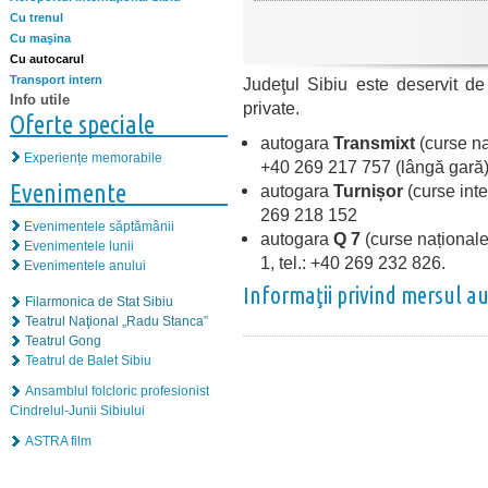
Cu trenul
Cu maşina
Cu autocarul
Transport intern
Judeţul Sibiu este deservit d
Info utile
private.
Oferte speciale
autogara
Transmixt
(curse na
Experiențe memorabile
+40 269 217 757 (lângă gară
Evenimente
autogara
Turnișor
(curse inter
269 218 152
Evenimentele săptămânii
autogara
Q 7
(curse naționale 
Evenimentele lunii
1, tel.: +40 269 232 826.
Evenimentele anului
Informaţii privind mersul a
Filarmonica de Stat Sibiu
Teatrul Naţional „Radu Stanca”
Teatrul Gong
Teatrul de Balet Sibiu
Ansamblul folcloric profesionist
Cindrelul-Junii Sibiului
ASTRA film