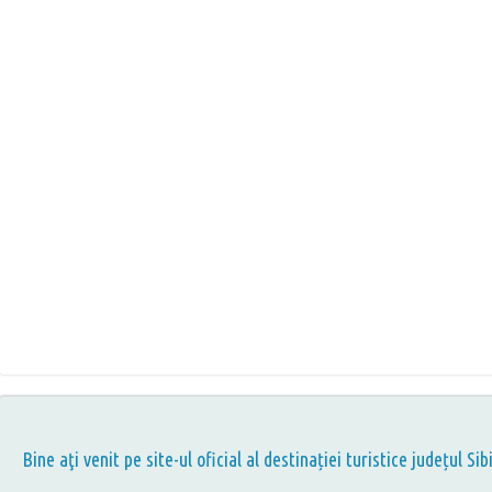
Bine aţi venit pe site-ul oficial al destinației turistice județul Sib