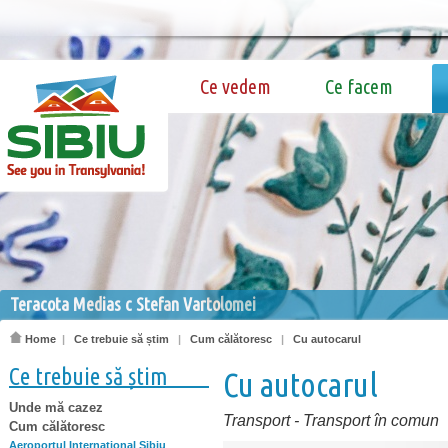
Ce vedem
Ce facem
Teracota Medias c Stefan Vartolomei
Home
|
Ce trebuie să știm
|
Cum călătoresc
|
Cu autocarul
Ce trebuie să știm
Cu autocarul
Unde mă cazez
Transport
-
Transport în comun
Cum călătoresc
Aeroportul Internaţional Sibiu