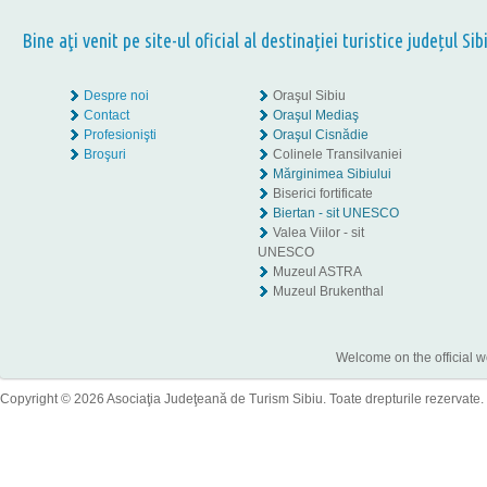
Bine aţi venit pe site-ul oficial al destinației turistice județul Sib
Despre noi
Oraşul Sibiu
Contact
Oraşul Mediaş
Profesionişti
Oraşul Cisnădie
Broşuri
Colinele Transilvaniei
Mărginimea Sibiului
Biserici fortificate
Biertan - sit UNESCO
Valea Viilor - sit
UNESCO
Muzeul ASTRA
Muzeul Brukenthal
Welcome on the official w
Copyright © 2026 Asociaţia Judeţeană de Turism Sibiu. Toate drepturile rezervate.