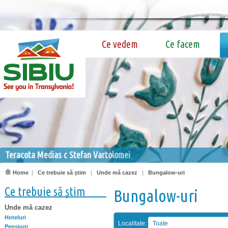
Ce vedem
Ce facem
Teracota Medias c Stefan Vartolomei
Home
|
Ce trebuie să știm
|
Unde mă cazez
|
Bungalow-uri
Ce trebuie să știm
Bungalow-uri
Unde mă cazez
Hoteluri
Localitate:
Toate
Pensiuni