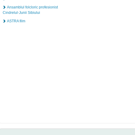
Ansamblul folcloric profesionist
Cindrelul-Junii Sibiului
ASTRA film