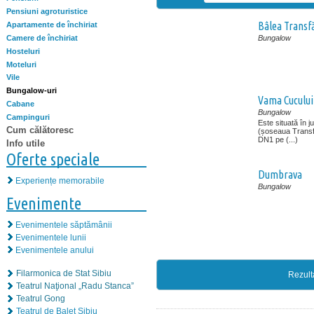
Pensiuni agroturistice
Bâlea Transf
Apartamente de închiriat
Camere de închiriat
Bungalow
Hosteluri
Moteluri
Vile
Bungalow-uri
Vama Cucului
Cabane
Bungalow
Campinguri
Este situată în 
Cum călătoresc
(șoseaua Transf
DN1 pe (...)
Info utile
Oferte speciale
Dumbrava
Experiențe memorabile
Bungalow
Evenimente
Evenimentele săptămânii
Evenimentele lunii
Evenimentele anului
Filarmonica de Stat Sibiu
Rezult
Teatrul Naţional „Radu Stanca”
Teatrul Gong
Teatrul de Balet Sibiu