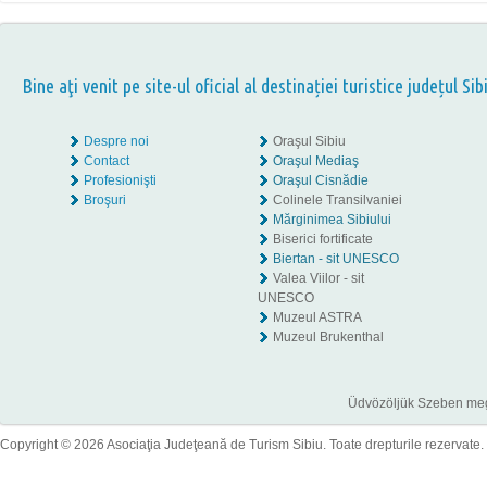
Bine aţi venit pe site-ul oficial al destinației turistice județul Sib
Despre noi
Oraşul Sibiu
Contact
Oraşul Mediaş
Profesionişti
Oraşul Cisnădie
Broşuri
Colinele Transilvaniei
Mărginimea Sibiului
Biserici fortificate
Biertan - sit UNESCO
Valea Viilor - sit
UNESCO
Muzeul ASTRA
Muzeul Brukenthal
Üdvözöljük Szeben megye
Copyright © 2026 Asociaţia Judeţeană de Turism Sibiu. Toate drepturile rezervate.