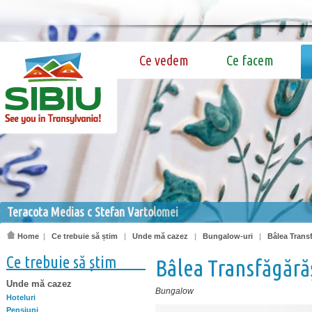
Ce vedem
Ce facem
Teracota Medias c Stefan Vartolomei
Home
|
Ce trebuie să știm
|
Unde mă cazez
|
Bungalow-uri
|
Bâlea Trans
Ce trebuie să știm
Bâlea Transfăgără
Unde mă cazez
Bungalow
Hoteluri
Pensiuni