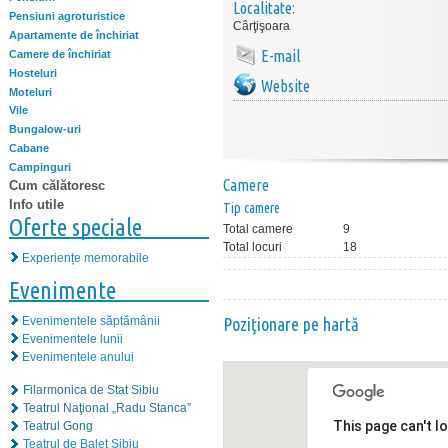
Localitate:
Pensiuni agroturistice
Cârţişoara
Apartamente de închiriat
E-mail
Camere de închiriat
Hosteluri
Website
Moteluri
Vile
Bungalow-uri
Cabane
Campinguri
Camere
Cum călătoresc
Info utile
Tip camere
Oferte speciale
Total camere
9
Total locuri
18
Experiențe memorabile
Evenimente
Evenimentele săptămânii
Poziţionare pe hartă
Evenimentele lunii
Evenimentele anului
Filarmonica de Stat Sibiu
Teatrul Naţional „Radu Stanca”
This page can't l
Teatrul Gong
Teatrul de Balet Sibiu