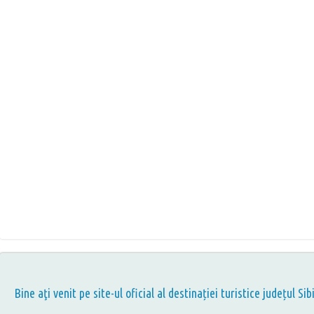
Bine aţi venit pe site-ul oficial al destinației turistice județul Sib