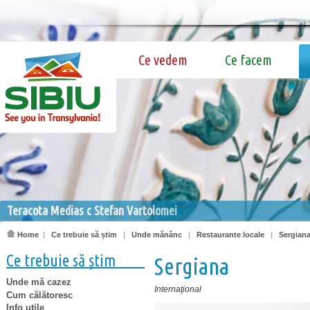
Ce vedem
Ce facem
Teracota Medias c Stefan Vartolomei
Home
|
Ce trebuie să știm
|
Unde mănânc
|
Restaurante locale
|
Sergian
Ce trebuie să știm
Sergiana
Unde mă cazez
Internaţional
Cum călătoresc
Info utile