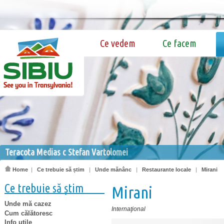
Ce vedem
Ce facem
Teracota Medias c Stefan Vartolomei
Home
|
Ce trebuie să știm
|
Unde mănânc
|
Restaurante locale
|
Mirani
Ce trebuie să știm
Mirani
Unde mă cazez
Internaţional
Cum călătoresc
Info utile