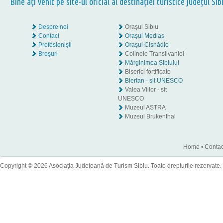
Bine aţi venit pe site-ul oficial al destinației turistice județul Sib
Despre noi
Oraşul Sibiu
Contact
Oraşul Mediaş
Profesionişti
Oraşul Cisnădie
Broşuri
Colinele Transilvaniei
Mărginimea Sibiului
Biserici fortificate
Biertan - sit UNESCO
Valea Viilor - sit
UNESCO
Muzeul ASTRA
Muzeul Brukenthal
Home
•
Contac
Copyright © 2026 Asociaţia Judeţeană de Turism Sibiu. Toate drepturile rezervate.