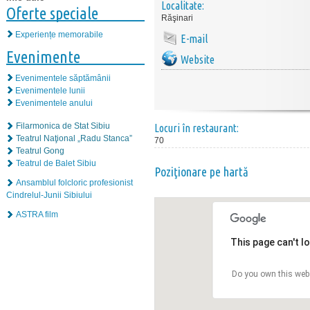
Localitate:
Oferte speciale
Răşinari
Experiențe memorabile
E-mail
Evenimente
Website
Evenimentele săptămânii
Evenimentele lunii
Evenimentele anului
Filarmonica de Stat Sibiu
Locuri în restaurant:
Teatrul Naţional „Radu Stanca”
70
Teatrul Gong
Teatrul de Balet Sibiu
Poziţionare pe hartă
Ansamblul folcloric profesionist
Cindrelul-Junii Sibiului
ASTRA film
This page can't l
Do you own this web