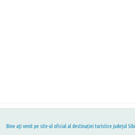
Bine aţi venit pe site-ul oficial al destinației turistice județul Sib