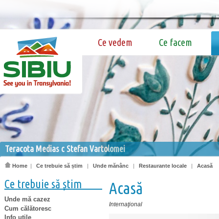
Ce vedem
Ce facem
Teracota Medias c Stefan Vartolomei
Home
|
Ce trebuie să știm
|
Unde mănânc
|
Restaurante locale
|
Acasă
Ce trebuie să știm
Acasă
Unde mă cazez
Internaţional
Cum călătoresc
Info utile