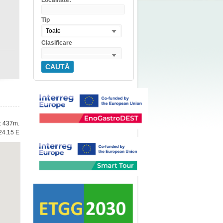
Localitate:
Tip
Toate
Clasificare
CAUTĂ
e: 437m.
24.15 E