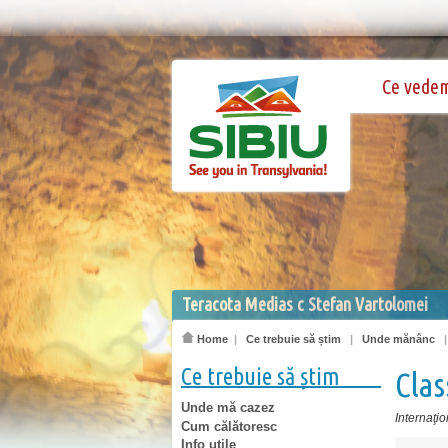
Ce vede
Teracota Medias c Stefan Vartolomei
Home
|
Ce trebuie să știm
|
Unde mănânc
Ce trebuie să știm
Clas
Unde mă cazez
Internaţio
Cum călătoresc
Info utile