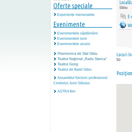
Localit
Oferte speciale
Sibiu
Experiențe memorabile
E-
Evenimente
We
Evenimentele săptămânii
Evenimentele lunii
Evenimentele anului
Filarmonica de Stat Sibiu
Locuri în
Teatrul Naţional „Radu Stanca”
50
Teatrul Gong
Teatrul de Balet Sibiu
Poziţio
Ansamblul folcloric profesionist
Cindrelul-Junii Sibiului
ASTRA film