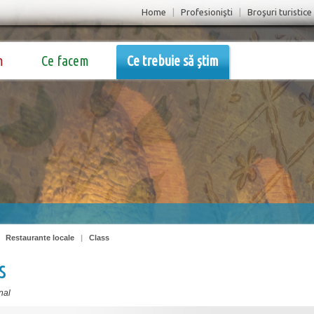
Home
|
Profesionişti
|
Broşuri turistice
m
Ce facem
Ce trebuie să știm
|
Restaurante locale
|
Class
s
nal