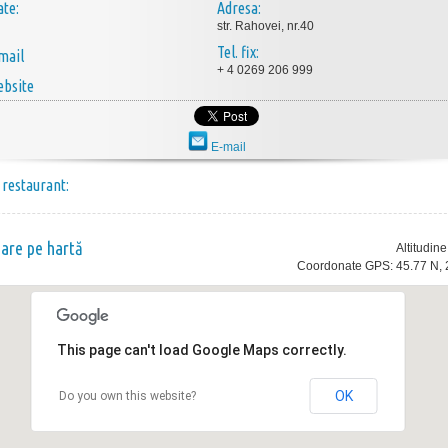
ate:
Adresa:
str. Rahovei, nr.40
Tel. fix:
mail
+ 4 0269 206 999
bsite
E-mail
 restaurant:
nare pe hartă
Altitudin
Coordonate GPS: 45.77 N, 
This page can't load Google Maps correctly.
OK
Do you own this website?