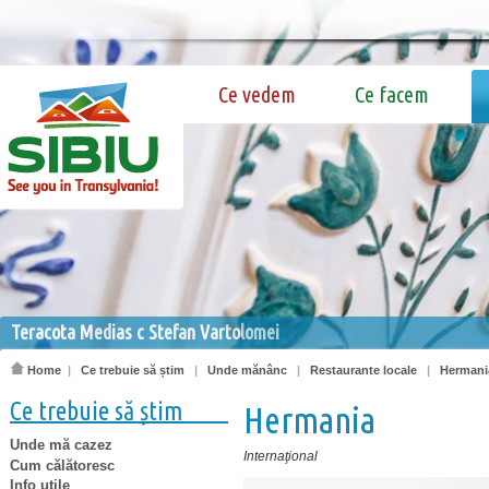
Ce vedem
Ce facem
Teracota Medias c Stefan Vartolomei
Home
|
Ce trebuie să știm
|
Unde mănânc
|
Restaurante locale
|
Hermani
Ce trebuie să știm
Hermania
Unde mă cazez
Internaţional
Cum călătoresc
Info utile