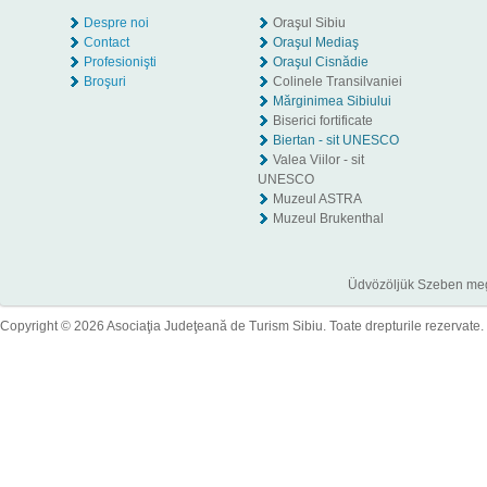
Despre noi
Oraşul Sibiu
Contact
Oraşul Mediaş
Profesionişti
Oraşul Cisnădie
Broşuri
Colinele Transilvaniei
Mărginimea Sibiului
Biserici fortificate
Biertan - sit UNESCO
Valea Viilor - sit
UNESCO
Muzeul ASTRA
Muzeul Brukenthal
Üdvözöljük Szeben megye
Copyright © 2026 Asociaţia Judeţeană de Turism Sibiu. Toate drepturile rezervate.