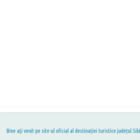
Bine aţi venit pe site-ul oficial al destinației turistice județul Sib